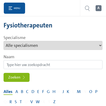
MENU
Fysiotherapeuten
Specialisme
Naam
Zoeken
Alles
A
B
C
D
E
F
G
H
I
J
K
L
M
N
O
P
Q
R
S
T
U
V
W
X
Y
Z