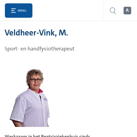
MENU
Veldheer-Vink, M.
Sport- en handfysiotherapeut
Werkzaam in het Beatrixziekenhuis sinds