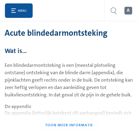
MENU
Acute blindedarmontsteking
Wat is…
Een blindedarmontsteking is een (meestal plotseling
ontstane) ontsteking van de blinde darm (appendix), die
pijnklachten geeft rechts onder in de buik. De ontsteking kan
zeer heftig verlopen en dan aanleiding geven tot
buikvliesontsteking. In dat geval zit de pijn in de gehele buik.
De appendix
De appendix (letterlijk betekent dit aanhangsel) bevindt zich
daar waar de dunne darm overgaat in de dikke darm. Dat is
rechts onder in de buik. Omdat de appendix soms lang en
beweeglijk is, kan een afwijkende ligging ontstaan. De