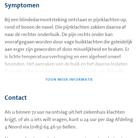
Symptomen
pijnklachten kunnen dan meer middenin en soms zelfs rechts
boven in de buik zitten.
Bij een blindedarmontsteking ontstaan er pijnklachten op,
rond of boven de navel. Die pijnklachten zakken daarna af
naar de rechter onderbuik. De pijn rechts onder kan
voorafgegaan worden door vage buikklachten die geleidelijk
aan erger zijn geworden of door misselijkheid en braken. Er
is lichte temperatuursverhoging en een algeheel onwel
bevinden. Het aanraken van de buik en het daarna loslaten
doet pijn. Ook hoesten en lachen kan pijnlijk zijn. Dikwijls
wordt ook 'vervoerspijn' aangegeven, bijvoorbeeld bij met
de auto door een kuil rijden.
Contact
Als u binnen 72 uur na ontslag uit het ziekenhuis klachten
krijgt, of als u iets wilt vragen, kunt u 24 uur per dag Afdeling
4 Noord via (0183) 64 46 50 bellen.