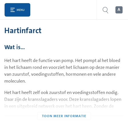
MENU
Hartinfarct
Wat is…
Het hart heeft de functie van pomp. Het pompt al het bloed
in het lichaam rond en voorziet het lichaam op deze manier
van zuurstof, voedingsstoffen, hormonen en vele andere
moleculen.
Het hart heeft zelf ook zuurstof en voedingsstoffen nodig.
Daar zijn de kransslagaders voor. Deze kransslagaders lopen
in een uitgebreid netwerk over het hart heen. Zonder de
kransslagaders kan het hart niet overleven en dat is precies
het probleem bij een hartinfarct.