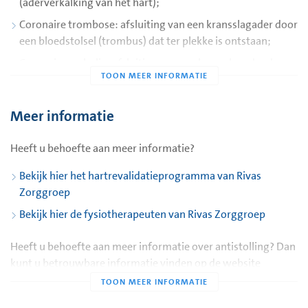
(aderverkalking van het hart);
Coronaire trombose: afsluiting van een kransslagader door
een bloedstolsel (trombus) dat ter plekke is ontstaan;
Coronaire embolie: afsluiting van een kransslagader door
een bloedstolsel, weefselresten of luchtbel (embolus) dat
via de bloedbaan van elders uit het lichaam in het hart
terecht is gekomen;
Meer informatie
Coronaire vaatspasmen: plotselinge afsluiting van een
Heeft u behoefte aan meer informatie?
kransslagader door samentrekking (spasme) van de
vaatwand.
Bekijk hier het hartrevalidatieprogramma van Rivas
Zorggroep
Bekijk hier de fysiotherapeuten van Rivas Zorggroep
Risicofactoren van een hoge bloeddruk:
Hoge bloeddruk;
Heeft u behoefte aan meer informatie over antistolling? Dan
Hoog cholesterol;
kunt u betrouwbare informatie vinden op de website
overgewicht; diabetes mellitus (suikerziekte);
www.allesoverantistolling.nl
roken; gebruik van orale anticonceptiva, vooral als daarbij