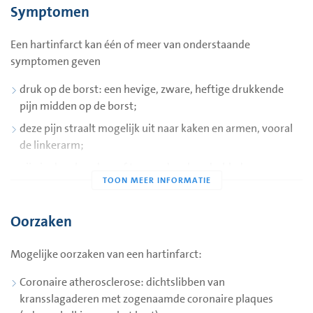
Een hartinfarct is een beschadiging van de hartspier. De
Symptomen
beschadiging ontstaat als de hartspier een tijd te weinig
zuurstof krijgt. Per jaar krijgen drie van de 1000 mannen en
Een hartinfarct kan één of meer van onderstaande
twee van de 1000 vrouwen een hartinfarct.
symptomen geven
Bloed neemt in de longen zuurstof op en brengt dit via de
druk op de borst: een hevige, zware, heftige drukkende
kransslagaderen naar de hartspier. Bij een hartinfarct is een
pijn midden op de borst;
deel van de kransslagaders verstopt. Hierdoor kan er geen
deze pijn straalt mogelijk uit naar kaken en armen, vooral
bloed meer door. Het deel van het hart wat achter de
de linkerarm;
verstopping ligt, mist zo zuurstof en voedingsstoffen.
pijn in de schouders of tussen de schouderbladen;
Hierdoor kan het afsterven: een hartinfarct.
wit wegtrekken en hevig transpireren, zweten;
misselijkheid en soms braken;
Oorzaken
kortademigheid;
onrustig gevoel, angst;
Mogelijke oorzaken van een hartinfarct:
abnormale moeheid.
Coronaire atherosclerose: dichtslibben van
kransslagaderen met zogenaamde coronaire plaques