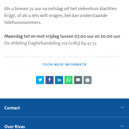
Als u binnen 72 uur na ontslag uit het ziekenhuis klachten
krijgt, of als u iets wilt vragen, bel dan onderstaande
telefoonnummers.
Maandag tot en met vrijdag tussen 07.00 uur en 20.00 uur
De afdeling Dagbehandeling via (0183) 64 47 52
In de nacht tussen 20.00 uur en 07.00 uur, in het weekend
en op feestdagen
De huisartsenpost via (0183) 64 64 10
De medewerkers van de huisartsenpost zijn opgeleid om te
beoordelen welke zorg u nodig heeft. U ontvangt een advies
of wordt doorverbonden. Na 72 uur kunt u contact opnemen
met uw eigen huisarts.
Contact
Over Rivas