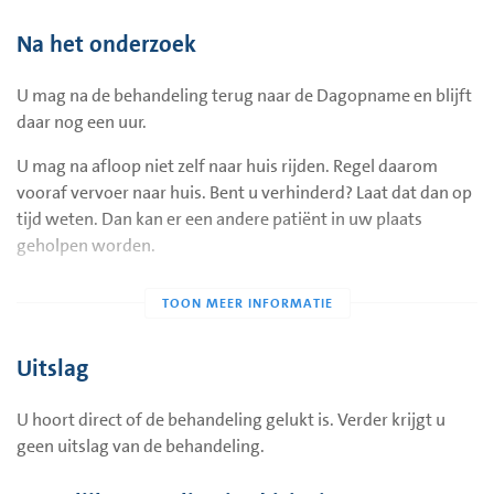
eventuele lekkage uit te sluiten. Als de alcohol is ingebracht,
wordt er 20 minuten gewacht om de alcohol in te laten
Na het onderzoek
werken. Daarna wordt de cyste opnieuw leeg gezogen en de
drain verwijderd. De laborant drukt de aanprikplaats
U mag na de behandeling terug naar de Dagopname en blijft
voorzichtig dicht en plakt een pleister op de prikopening.
daar nog een uur.
U mag na afloop niet zelf naar huis rijden. Regel daarom
vooraf vervoer naar huis. Bent u verhinderd? Laat dat dan op
tijd weten. Dan kan er een andere patiënt in uw plaats
geholpen worden.
Uitslag
U hoort direct of de behandeling gelukt is. Verder krijgt u
geen uitslag van de behandeling.