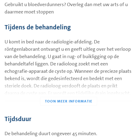
Gebruikt u bloedverdunners? Overleg dan met uw arts of u
daarmee moet stoppen
Tijdens de behandeling
U komt in bed naar de radiologie-afdeling. De
röntgenlaborant ontvangt u en geeft uitleg over het verloop
van de behandeling. U gaat in rug- of buikligging op de
behandeltafel liggen. De radioloog zoekt met een
echografie-apparaat de cyste op. Wanneer de precieze plaats
bekend is, wordt die gedesinfecteerd en bedekt met een
steriele doek. De radioloog verdooft de plaats en prikt
daarna de cyste aan. Er wordt een tijdelijke drain ingebracht.
Via de drain wordt de cyste leeggezogen en daarna gevuld
met alcohol.
Tussen het leegzuigen van de cyste en het injecteren van de
Tijdsduur
alcohol vindt soms controle van de cyste plaats door het
inspuiten van contrastvloeistof via de drain. Dit om
De behandeling duurt ongeveer 45 minuten.