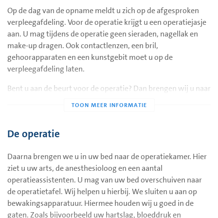
weinig mag drinken. U leest hier meer informatie over de
Op de dag van de opname meldt u zich op de afgesproken
nuchterheidscriteria
.
verpleegafdeling. Voor de operatie krijgt u een operatiejasje
Innemen medicijnen
aan. U mag tijdens de operatie geen sieraden, nagellak en
De anesthesioloog bespreekt met u welke medicijnen u mag
make-up dragen. Ook contactlenzen, een bril,
innemen op de dag van de operatie. Een anesthesioloog is
gehoorapparaten en een kunstgebit moet u op de
een arts die de verdoving geeft tijdens de operatie. Gebruikt
verpleegafdeling laten.
u bloedverdunners? U hoort van uw arts of u hiermee moet
Bent u aan de beurt voor de operatie? Dan brengen wij u naar
stoppen.
de voorbereidingsruimte van de operatieafdeling. Hier krijgt
Geen nagellak en make-up
u een infuus in uw hand of arm. Hierdoor krijgt u medicijnen
Draag op de dag van de operatie geen nagellak en make-up.
en vocht.
De operatie
Wat neemt u mee naar het ziekenhuis?
Daarna brengen we u in uw bed naar de operatiekamer. Hier
Kleding: makkelijk zittende kleding, nachtkleding,
ziet u uw arts, de anesthesioloog en een aantal
ondergoed en slippers of pantoffels.
operatieassistenten. U mag van uw bed overschuiven naar
Een goed passende beha zonder beugel.
de operatietafel. Wij helpen u hierbij. We sluiten u aan op
bewakingsapparatuur. Hiermee houden wij u goed in de
Toiletartikelen.
gaten. Zoals bijvoorbeeld uw hartslag, bloeddruk en