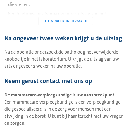
die stellen.
Een telefonische afspraak voor de uitslag van het
weefselonderzoek. Deze afspraak is ongeveer 2 weken na
uw operatie.
Na ongeveer twee weken krijgt u de uitslag
Voor een goed herstel zijn de volgende leefregels na de
operatie belangrijk
Na de operatie onderzoekt de patholoog het verwijderde
knobbeltje in het laboratorium. U krijgt de uitslag van uw
De hechtpleister mag u 7 dagen na de operatie weghalen.
arts ongeveer 2 weken na uw operatie.
U mag de dag na de operatie weer douchen.
De eerste zes weken mag u niet in bad en niet zwemmen.
Neem gerust contact met ons op
Gebruik de eerste twee weken geen zeep, deodorant of
De mammacare-verpleegkundige is uw aanspreekpunt
bodylotion rondom de wond.
Een mammacare-verpleegkundige is een verpleegkundige
De eerste week na de operatie mag u niet fietsen en
die gespecialiseerd is in de zorg voor mensen met een
autorijden.
afwijking in de borst. U kunt bij haar terecht met uw vragen
De eerste twee weken na de operatie mag u niet zwaar
en zorgen.
tillen en geen zwaar (huishoudelijk) werk doen.