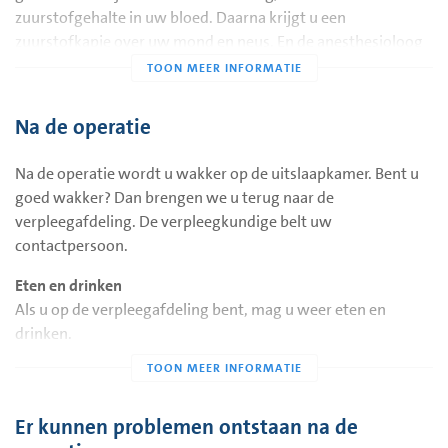
Hulpmiddelen die u heeft. Zoals een bril, contactlenzen,
zuurstofgehalte in uw bloed. Daarna krijgt u een
gehoorapparaten, rollator.
zuurstofkapje over uw mond en neus. En de anesthesioloog
Uw medicijnen in de originele verpakking of medicijnrol.
spuit de medicijnen in via het infuus. U valt daarna heel snel
in slaap.
Neem geen waardevolle spullen mee naar het ziekenhuis.
Na de operatie
Via een snee verwijdert uw arts het knobbeltje in uw borst.
De wond wordt gehecht met oplosbare hechtingen. Na de
Na de operatie wordt u wakker op de uitslaapkamer. Bent u
operatie onderzoekt de patholoog het knobbeltje in het
goed wakker? Dan brengen we u terug naar de
laboratorium.
verpleegafdeling. De verpleegkundige belt uw
De operatie duurt ongeveer 45 minuten.
contactpersoon.
Eten en drinken
Als u op de verpleegafdeling bent, mag u weer eten en
drinken.
Pijnstillers
Uw arts spreekt af welke pijnstillers u mag gebruiken na de
operatie.
Er kunnen problemen ontstaan na de
Blijft u toch pijn houden? Vertel dit dan gerust aan de