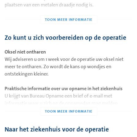
plaatsen van een metalen draadje nodig is.
Het metalen draadje wordt geplaatst op de afdeling
Radiologie van ons ziekenhuis. Daar onderzoeken we met
een echo-apparaat of röntgen-apparaat waar het knobbeltje
Zo kunt u zich voorbereiden op de operatie
in uw borst zit. Daarna wordt uw huid verdoofd. En wordt de
draad met een holle naald ingebracht. Het metalen draadje
Oksel niet ontharen
steekt uit uw borst. Dit wordt vast geplakt op uw huid.
Wij adviseren u om 1 week voor de operatie uw oksel niet
Daarna controleren we met een mammografie of het
meer te ontharen. Zo wordt de kans op wondjes en
metalen draadje op de goede plek zit.
ontstekingen kleiner.
Het plaatsen van een metalen draadje in uw borst gebeurt op
de dag van de operatie. Of op de dag vóór de operatie.
Praktische informatie over uw opname in het ziekenhuis
U krijgt van Bureau Opname een brief of e-mail met
informatie waar u zich op de opnamedag mag melden.
Voor deze operatie moet u nuchter zijn
Het is belangrijk dat u voor uw opname nuchter naar het
Naar het ziekenhuis voor de operatie
ziekenhuis komt. Nuchter betekent dat u niet mag eten en