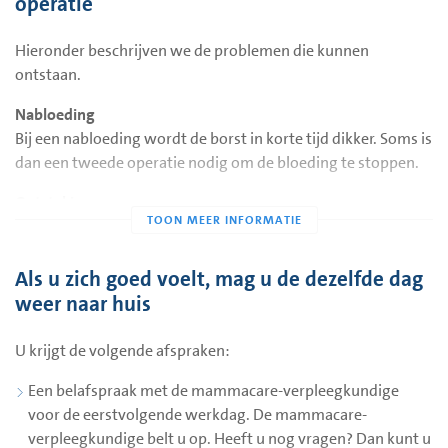
operatie
verpleegkundige. De verpleegkundige bespreekt met uw
arts of u extra pijnstillers mag krijgen.
Hieronder beschrijven we de problemen die kunnen
ontstaan.
Beha
We adviseren u om de eerste twee weken na de operatie dag
Nabloeding
en nacht een goed steunende beha te dragen. Bijvoorbeeld
Bij een nabloeding wordt de borst in korte tijd dikker. Soms is
een sportbeha of een beha zonder beugels.
dan een tweede operatie nodig om de bloeding te stoppen.
De wond
Ontsteking
Na de operatie zit er een bruine hechtpleister op de wond. De
Bij een ontsteking van de wond is er vaak roodheid en pijn bij
hechtpleister is waterafstotend. Dus u mag ermee onder de
de wond. Soms heeft u koorts. Bij overgewicht, suikerziekte
douche.
en roken heeft u meer kans op een ontsteking.
Als u zich goed voelt, mag u de dezelfde dag
weer naar huis
Bewegen na de operatie
Wondvocht
Na de operatie mag u uw arm gebruiken bij de dagelijkse
Er kan wondvocht onder het litteken ophopen. U kunt dit
U krijgt de volgende afspraken:
dingen. Zoals eten, drinken, aankleden en wassen. U hoeft
niet voorkomen. Uw lichaam ruimt dit vocht vaak zelf op.
niet bang te zijn dat door het bewegen de wond opengaat of
Een belafspraak met de mammacare-verpleegkundige
de hechtingen los laten.
voor de eerstvolgende werkdag. De mammacare-
verpleegkundige belt u op. Heeft u nog vragen? Dan kunt u