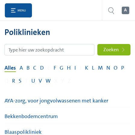
MENU
Poliklinieken
Zoeken
Alles
A
B
C
D
E
F
G
H
I
J
K
L
M
N
O
P
Q
R
S
T
U
V
W
X
Y
Z
AYA-zorg, voor jongvolwassenen met kanker
Bekkenbodemcentrum
Blaaspolikliniek