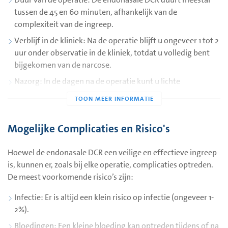
kunnen de herstelperiode en de bijbehorende ongemakken
tussen de 45 en 60 minuten, afhankelijk van de
korter zijn, met minder zwelling en blauwe plekken dan bij
complexiteit van de ingreep.
de klassieke methode.
Verblijf in de kliniek: Na de operatie blijft u ongeveer 1 tot 2
uur onder observatie in de kliniek, totdat u volledig bent
bijgekomen van de narcose.
Nazorg: In de dagen na de operatie kunt u lichte
ongemakken ervaren, zoals een verstopte neus, druk of
milde pijn. Deze symptomen verdwijnen meestal snel.
Koelen van de neus en het oog kan helpen om de zwelling
Mogelijke Complicaties en Risico's
te verminderen.
Stentverwijdering: De siliconenstent wordt meestal na 3
Hoewel de endonasale DCR een veilige en effectieve ingreep
maanden verwijderd tijdens een poliklinische afspraak. Dit
is, kunnen er, zoals bij elke operatie, complicaties optreden.
is pijnloos en duurt slechts enkele minuten.
De meest voorkomende risico’s zijn:
Hersteltijd: Het herstel van de operatie kan enkele weken
Infectie: Er is altijd een klein risico op infectie (ongeveer 1-
duren. U kunt na 1-2 dagen weer lichte activiteiten
2%).
oppakken, maar zware lichamelijke inspanning wordt
aanbevolen te vermijden voor de eerste paar weken.
Bloedingen: Een kleine bloeding kan optreden tijdens of na