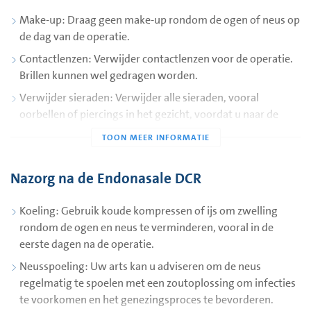
Make-up: Draag geen make-up rondom de ogen of neus op
de dag van de operatie.
Contactlenzen: Verwijder contactlenzen voor de operatie.
Brillen kunnen wel gedragen worden.
Verwijder sieraden: Verwijder alle sieraden, vooral
oorbellen of piercings in het gezicht, voordat u naar de
kliniek komt.
Vervoer: Zorg ervoor dat iemand u naar huis brengt na de
operatie, aangezien u na de narcose niet in staat bent om
Nazorg na de Endonasale DCR
zelf te rijden.
Koeling: Gebruik koude kompressen of ijs om zwelling
rondom de ogen en neus te verminderen, vooral in de
eerste dagen na de operatie.
Neusspoeling: Uw arts kan u adviseren om de neus
regelmatig te spoelen met een zoutoplossing om infecties
te voorkomen en het genezingsproces te bevorderen.