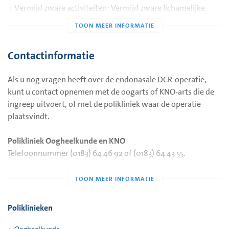
Vermijd zware activiteiten: Vermijd zware lichamelijke
inspanning of tillen voor een paar weken na de operatie
om complicaties te voorkomen.
Gebruik van stent: De siliconenstent wordt 2 tot 3
Contactinformatie
maanden na de operatie verwijderd. Dit gebeurt tijdens
een poliklinische afspraak en is meestal pijnloos.
Als u nog vragen heeft over de endonasale DCR-operatie,
kunt u contact opnemen met de oogarts of KNO-arts die de
ingreep uitvoert, of met de polikliniek waar de operatie
plaatsvindt.
Polikliniek Oogheelkunde en KNO
Telefoonnummer (0183) 64 46 92 of (0183) 64 43 55.
Aan deze informatie kunnen geen garanties worden
verleend over het resultaat van de operatie. Elk herstelproces
is individueel, en complicaties kunnen altijd optreden. Soms
Poliklinieken
is een aanvullende ingreep noodzakelijk om het gewenste
resultaat te bereiken.