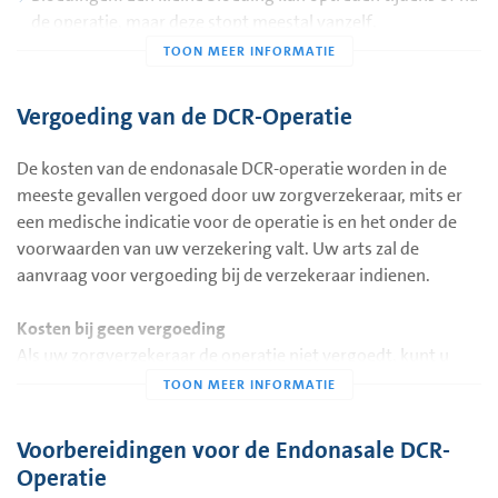
de operatie, maar deze stopt meestal vanzelf.
Verstopping van de nieuwe opening: In zeldzame gevallen
kan de nieuwe opening tussen het traanzakje en de
neusholte weer verstopt raken, wat een aanvullende
Vergoeding van de DCR-Operatie
ingreep kan vereisen.
De kosten van de endonasale DCR-operatie worden in de
Littekens in de neusholte: Hoewel er geen zichtbaar
meeste gevallen vergoed door uw zorgverzekeraar, mits er
litteken aan de buitenkant ontstaat, kunnen er kleine
een medische indicatie voor de operatie is en het onder de
littekens in de neusholte ontstaan. Dit kan soms leiden tot
voorwaarden van uw verzekering valt. Uw arts zal de
een verstopte neus of lichte ongemakken.
aanvraag voor vergoeding bij de verzekeraar indienen.
Gevoeligheid of irritatie: Na de operatie kunt u enige druk
of gevoeligheid rond de neus en ogen ervaren. Deze
Kosten bij geen vergoeding
symptomen verdwijnen meestal binnen enkele dagen.
Als uw zorgverzekeraar de operatie niet vergoedt, kunt u
Nabloeding: Zeer zelden kan er een nabloeding optreden,
ervoor kiezen om de kosten zelf te dragen. Uw arts zal u
maar dit kan eenvoudig worden behandeld.
vooraf informeren over de kosten.
Voorbereidingen voor de Endonasale DCR-
Operatie