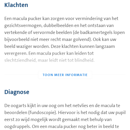
maculapucker kan ook het gevolg zijn van andere
Klachten
oogaandoeningen of ontstaan na een operatie aan het oog.
Het komt meestal voor aan één oog, maar het kan ook aan
Een macula pucker kan zorgen voor vermindering van het
beide ogen voorkomen.
gezichtsvermogen, dubbelbeelden en het ontstaan van
vertekende of vervormde beelden (de badkamertegels lopen
bijvoorbeeld niet meer recht maar golvend). Ook kan uw
beeld waziger worden. Deze klachten kunnen langzaam
verergeren. Een macula pucker kan leiden tot
slechtziendheid, maar leidt niet tot blindheid.
Diagnose
De oogarts kijkt in uw oog om het netvlies en de macula te
beoordelen (fundoscopie). Hiervoor is het nodig dat uw pupil
eerst zo wijd mogelijk wordt gemaakt met behulp van
oogdruppels. Om een macula pucker nog beter in beeld te