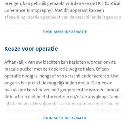
brengen, kan gebruik gemaakt worden van de OCT (Optical
Coherence Tomography). Met dit apparaat kan een
afbeelding worden gemaakt van de verschillende lagen van
de macula en eventuele structuren die zich op of voor de
macula bevinden. Dit onderzoek is pijnloos en ongevaarlijk.
Keuze voor operatie
Afhankelijk van uw klachten kan besloten worden om de
macula pucker met een operatie weg te halen. Of een
operatie nodig is, hangt af van verschillende factoren. Uw
oogarts bespreekt de mogelijkheden met u. De meeste
macula puckers hoeven niet geopereerd te worden, omdat
de klachten niet heel storend zijn en/of de afwijking stabiel
lijkt te blijven. De volgende factoren kunnen een rol spelen
bij uw beslissing om wel of niet voor een operatie te kiezen:
het gezichtsvermogen van beide ogen;