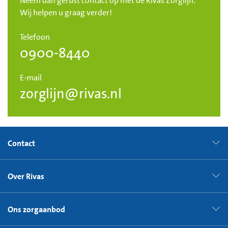
Neem dan gerust contact op met de Rivas Zorglijn.
Wij helpen u graag verder!
Telefoon
0900-8440
E-mail
zorglijn@rivas.nl
Contact
Over Rivas
Ons zorgaanbod