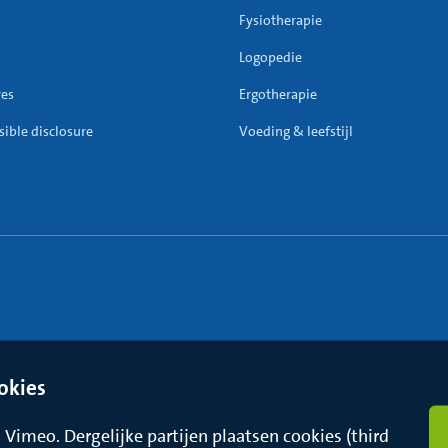
Fysiotherapie
Logopedie
res
Ergotherapie
ible disclosure
Voeding & leefstijl
okies
Vimeo. Dergelijke partijen plaatsen cookies (third