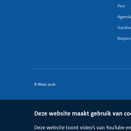
Pers
Agenda
Vacatu
Respons
© Rivas 2026
Deze website maakt gebruik van co
Deze website toont video’s van YouTube en 