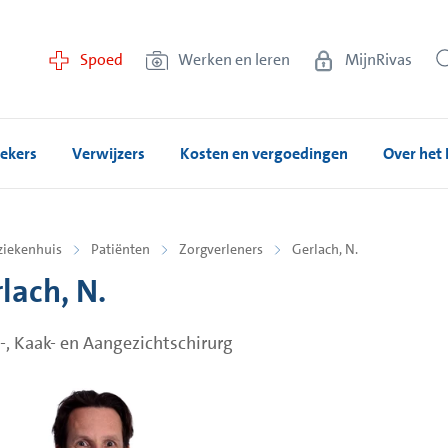
Spoed
Werken en leren
MijnRivas
ekers
Verwijzers
Kosten en vergoedingen
Over het 
ziekenhuis
Patiënten
Zorgverleners
Gerlach, N.
lach, N.
, Kaak- en Aangezichtschirurg