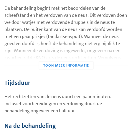
De behandeling begint met het beoordelen van de
scheefstand en het verdoven van de neus. Dit verdoven doen
we door watjes met verdovende druppels in de neus te
plaatsen. De buitenkant van de neus kan verdoofd worden
met een paar prikjes (tandartsenspuit). Wanneer de neus
goed verdoofd is, hoeft de behandeling niet erg pijnlijk te
zijn. Wanneer de verdoving is ingewerkt, ongeveer na een
kwartier, zal de KNO-arts de neus recht zetten. Vervolgens
wordt eventueel een tamponnetje in de neus gezet om te
voorkomen dat die weer inzakt. Op de buitenkant van de
neus worden pleisters geplakt en u krijgt een kapje op de
Tijdsduur
neus.
Het rechtzetten van de neus duurt een paar minuten.
Inclusief voorbereidingen en verdoving duurt de
behandeling ongeveer een half uur.
Na de behandeling