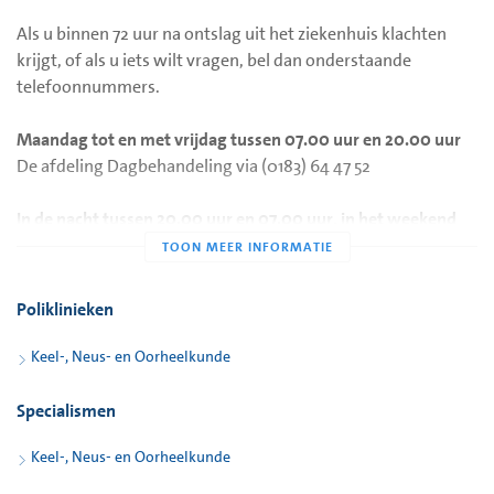
Als u binnen 72 uur na ontslag uit het ziekenhuis klachten
krijgt, of als u iets wilt vragen, bel dan onderstaande
telefoonnummers.
Maandag tot en met vrijdag tussen 07.00 uur en 20.00 uur
De afdeling Dagbehandeling via (0183) 64 47 52
In de nacht tussen 20.00 uur en 07.00 uur, in het weekend
en op feestdagen
De huisartsenpost via (0183) 64 64 10
Poliklinieken
De medewerkers van de huisartsenpost zijn opgeleid om te
beoordelen welke zorg u nodig heeft. U ontvangt een advies
Keel-, Neus- en Oorheelkunde
of wordt doorverbonden. Na 72 uur kunt u contact opnemen
met uw eigen huisarts.
Specialismen
Keel-, Neus- en Oorheelkunde