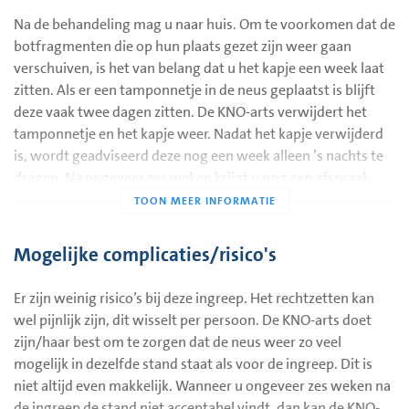
Na de behandeling mag u naar huis. Om te voorkomen dat de
botfragmenten die op hun plaats gezet zijn weer gaan
verschuiven, is het van belang dat u het kapje een week laat
zitten. Als er een tamponnetje in de neus geplaatst is blijft
deze vaak twee dagen zitten. De KNO-arts verwijdert het
tamponnetje en het kapje weer. Nadat het kapje verwijderd
is, wordt geadviseerd deze nog een week alleen ’s nachts te
dragen. Na ongeveer zes weken krijgt u nog een afspraak
met de KNO-arts om het eindresultaat te laten beoordelen.
Mogelijke complicaties/risico's
Er zijn weinig risico’s bij deze ingreep. Het rechtzetten kan
wel pijnlijk zijn, dit wisselt per persoon. De KNO-arts doet
zijn/haar best om te zorgen dat de neus weer zo veel
mogelijk in dezelfde stand staat als voor de ingreep. Dit is
niet altijd even makkelijk. Wanneer u ongeveer zes weken na
de ingreep de stand niet acceptabel vindt, dan kan de KNO-