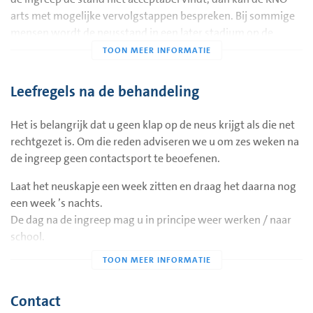
arts met mogelijke vervolgstappen bespreken. Bij sommige
mensen wordt de neusstand in een later stadium op de
operatiekamer opnieuw gecorrigeerd. Dat is een veel
uitgebreidere ingreep.
Leefregels na de behandeling
Het is belangrijk dat u geen klap op de neus krijgt als die net
rechtgezet is. Om die reden adviseren we u om zes weken na
de ingreep geen contactsport te beoefenen.
Laat het neuskapje een week zitten en draag het daarna nog
een week ’s nachts.
De dag na de ingreep mag u in principe weer werken / naar
school.
Contact