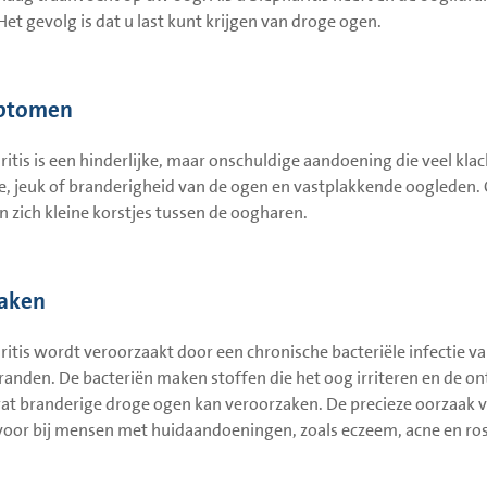
Het gevolg is dat u last kunt krijgen van droge ogen.
ptomen
ritis is een hinderlijke, maar onschuldige aandoening die veel kl
tie, jeuk of branderigheid van de ogen en vastplakkende ooglede
 zich kleine korstjes tussen de oogharen.
aken
ritis wordt veroorzaakt door een chronische bacteriële infectie van
randen. De bacteriën maken stoffen die het oog irriteren en de on
wat branderige droge ogen kan veroorzaken. De precieze oorzaak v
voor bij mensen met huidaandoeningen, zoals eczeem, acne en ro