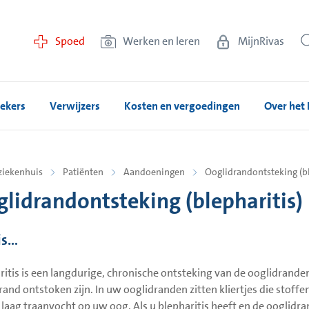
Spoed
Werken en leren
MijnRivas
ekers
Verwijzers
Kosten en vergoedingen
Over het 
ziekenhuis
Patiënten
Aandoeningen
Ooglidrandontsteking (bl
lidrandontsteking (blepharitis)
is…
ritis is een langdurige, chronische ontsteking van de ooglidranden
rand ontstoken zijn. In uw ooglidranden zitten kliertjes die stoffen
 laag traanvocht op uw oog. Als u blepharitis heeft en de ooglidra