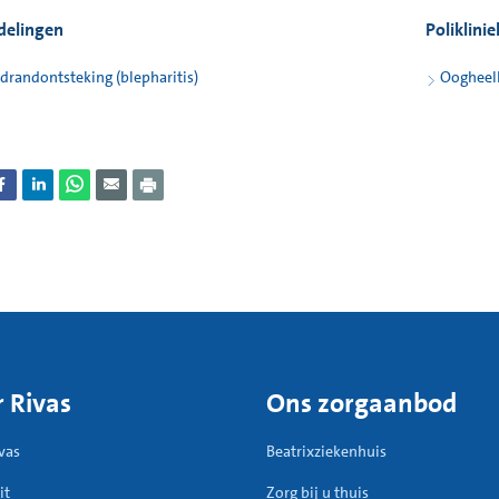
delingen
Poliklini
drandontsteking (blepharitis)
Oogheel
 Rivas
Ons zorgaanbod
vas
Beatrixziekenhuis
it
Zorg bij u thuis