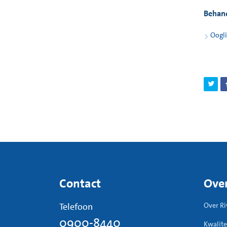
Behan
Oogli
Contact
Over
Telefoon
Over Ri
0900-8440
Kwalite