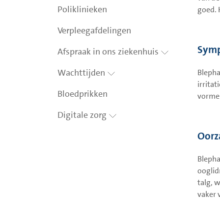
Poliklinieken
goed. 
Verpleegafdelingen
Sym
Afspraak in ons ziekenhuis
Wachttijden
Blepha
irrita
Bloedprikken
vormen
Digitale zorg
Oorz
Blepha
ooglid
talg, 
vaker 