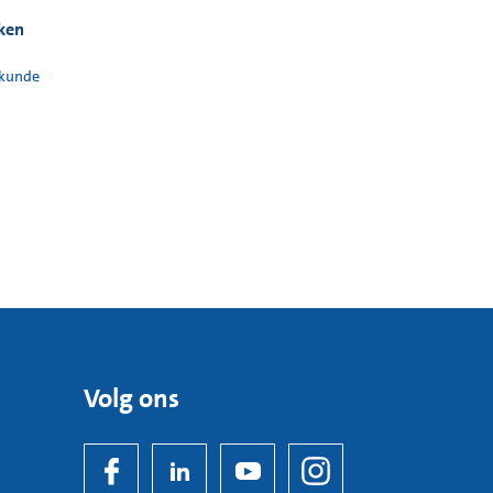
eken
kunde
Volg ons