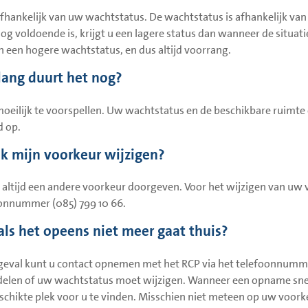
 afhankelijk van uw wachtstatus. De wachtstatus is afhankelijk van
nog voldoende is, krijgt u een lagere status dan wanneer de situat
 een hogere wachtstatus, en dus altijd voorrang.
lang duurt het nog?
 moeilijk te voorspellen. Uw wachtstatus en de beschikbare ruimte
d op.
ik mijn voorkeur wijzigen?
 altijd een andere voorkeur doorgeven. Voor het wijzigen van uw v
onnummer (085) 799 10 66.
als het opeens niet meer gaat thuis?
 geval kunt u contact opnemen met het RCP via het telefoonnumme
elen of uw wachtstatus moet wijzigen. Wanneer een opname snel n
schikte plek voor u te vinden. Misschien niet meteen op uw voorkeur