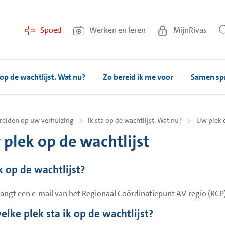
Spoed
Werken en leren
MijnRivas
 op de wachtlijst. Wat nu?
Zo bereid ik me voor
Samen spr
reiden op uw verhuizing
Ik sta op de wachtlijst. Wat nu?
Uw plek o
plek op de wachtlijst
k op de wachtlijst?
angt een e-mail van het Regionaal Coördinatiepunt AV-regio (RCP) 
elke plek sta ik op de wachtlijst?