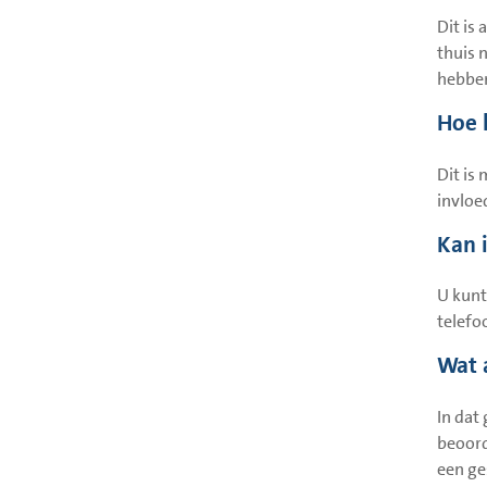
Dit is
thuis 
hebben
Hoe 
Dit is
invloe
Kan 
U kunt
telefo
Wat 
In dat
beoord
een ge