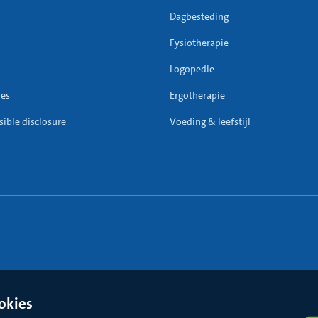
Dagbesteding
Fysiotherapie
Logopedie
res
Ergotherapie
ible disclosure
Voeding & leefstijl
okies