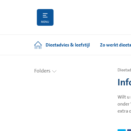
MENU
Dieetadvies & leefstijl
Zo werkt dieet
Folders
Dieetad
Inf
Wilt u
onder 
extra 