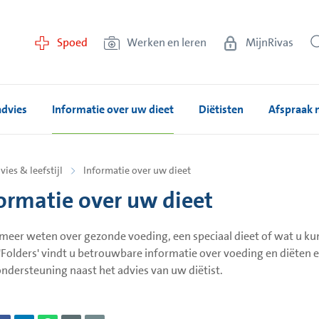
Spoed
Werken en leren
MijnRivas
advies
Informatie over uw dieet
Diëtisten
Afspraak
vies & leefstijl
Informatie over uw dieet
ormatie over uw dieet
 meer weten over gezonde voeding, een speciaal dieet of wat u kun
'Folders' vindt u betrouwbare informatie over voeding en diëten en
ondersteuning naast het advies van uw diëtist.