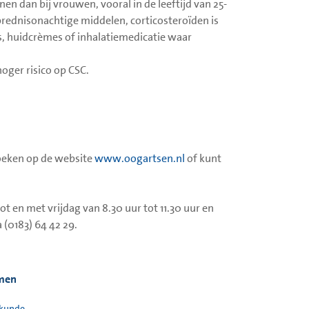
n dan bij vrouwen, vooral in de leeftijd van 25-
n prednisonachtige middelen, corticosteroïden is
ys, huidcrèmes of inhalatiemedicatie waar
oger risico op CSC.
zoeken op de website
www.oogartsen.nl
of kunt
t en met vrijdag van 8.30 uur tot 11.30 uur en
 (0183) 64 42 29.
smen
kunde