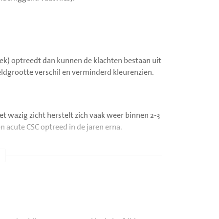
lek) optreedt dan kunnen de klachten bestaan uit
eldgrootte verschil en verminderd kleurenzien.
t wazig zicht herstelt zich vaak weer binnen 2-3
 acute CSC optreed in de jaren erna.
en zijn er vaak meerdere gebieden van (oude)
ig zoals PDT-laser of gewone laser. Uw oogarts
serosa retinopathie soms bloedvatnieuwvorming
rt dan met intravitreale injecties om de groei en