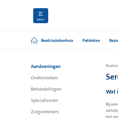
MENU
Beatrixziekenhuis
Patiënten
Bezo
Aandoeningen
Beatrix
Ser
Onderzoeken
Behandelingen
Wat 
Specialismen
Bij ee
netvli
Zorgverleners
het ne