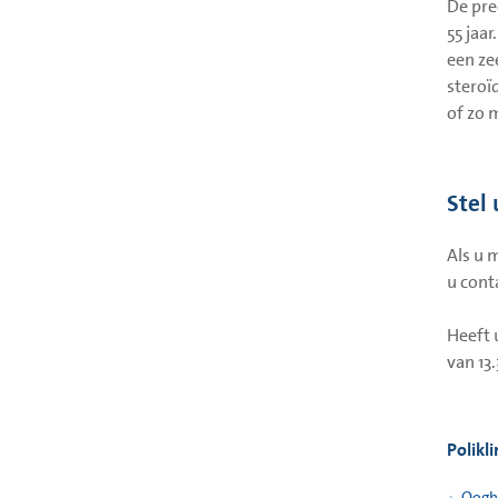
De pre
55 jaa
een ze
steroï
of zo 
Stel
Als u 
u cont
Heeft 
van 13
Polikl
Oogh