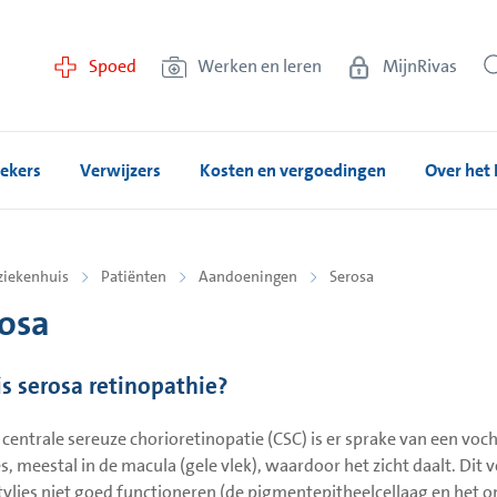
Spoed
Werken en leren
MijnRivas
ekers
Verwijzers
Kosten en vergoedingen
Over het 
ziekenhuis
Patiënten
Aandoeningen
Serosa
osa
is serosa retinopathie?
n centrale sereuze chorioretinopatie (CSC) is er sprake van een vo
es, meestal in de macula (gele vlek), waardoor het zicht daalt. Dit
tvlies niet goed functioneren (de pigmentepitheelcellaag en het o