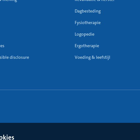
Dagbesteding
Fysiotherapie
Logopedie
res
Ergotherapie
ible disclosure
Voeding & leefstijl
okies