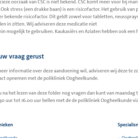
cieze oorzaak van CSC is niet bekend. CSC komt meer voor bij manne
r. Ook stress (een drukke baan) is een risicofactor. Het gebruik va
er bekende risicofactor. Dit geldt zowel voor tabletten, neusspra
den in zitten. Wij adviseren deze medicatie niet
min mogelijk te gebruiken. Kaukasiërs en Aziaten hebben ook een h
 uw vraag gerust
meer informatie over deze aandoening wil, adviseren wij deze te 
act opnemen met de polikliniek Oogheelkunde.
u na het lezen van deze folder nog vragen dan kunt van maandag to
.30 uur tot 16.00 uur bellen met de de polikliniek Oogheelkunde via
inieken
Speciali
eelkunde
Oogheel