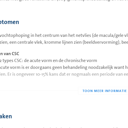
ptomen
 vochtophoping in het centrum van het netvlies (de macula/gele v
zien, een centrale vlek, kromme lijnen zien (beeldvervorming), be
n van CSC
n 2 types CSC: de acute vorm en de chronische vorm
 acute vorm is er doorgaans geen behandeling noodzakelijk want he
n. Er is ongeveer 10-15% kans dat er nogmaals een periode van een
 chronische vorm blijft het vocht langer dan 3 maanden aanwezig 
e in het netvlies zichtbaar. Bij deze vorm is vaak behandeling nod
ekt de mogelijkheden van behandeling met u.
tte zien we bij patiënten ouder dan 50 jaar met een chronische 
aken
scularisatie of poliep) onder het netvlies optreden. Uw oogarts sta
e uit de neovascularisaties te stoppen.