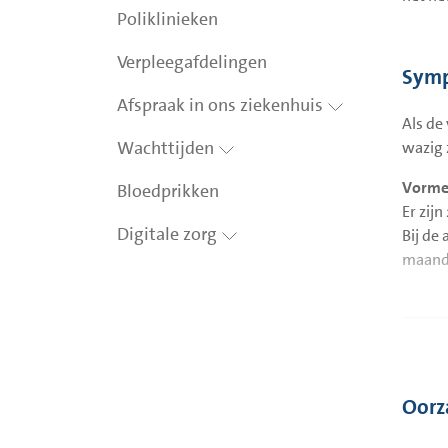
Poliklinieken
Verpleegafdelingen
Sym
Afspraak in ons ziekenhuis
Als de
Wachttijden
wazig 
Vorme
Bloedprikken
Er zij
Digitale zorg
Bij de
maande
Bij de
lekkag
bespre
Tenslo
Oorz
(neova
lekkag