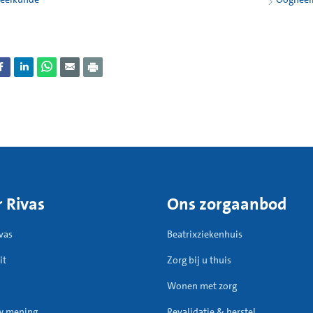
 Rivas
Ons zorgaanbod
vas
Beatrixziekenhuis
it
Zorg bij u thuis
Wonen met zorg
w mening
Revalidatie & herstel