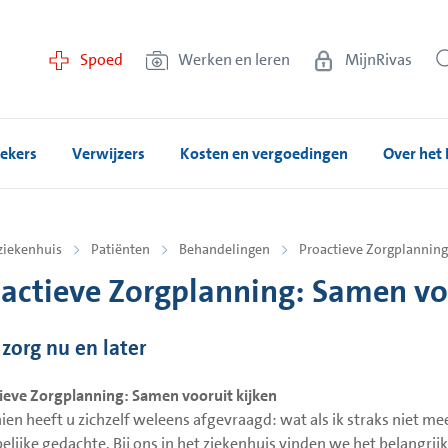
Spoed
Werken en leren
MijnRivas
ekers
Verwijzers
Kosten en vergoedingen
Over het 
ziekenhuis
Patiënten
Behandelingen
Proactieve Zorgplanning
actieve Zorgplanning: Samen vo
zorg nu en later
ieve Zorgplanning: Samen vooruit kijken
ien heeft u zichzelf weleens afgevraagd: wat als ik straks niet mee
pelijke gedachte. Bij ons in het ziekenhuis vinden we het belangri