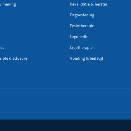
w mening
Revalidatie & herstel
Dagbesteding
Fysiotherapie
Logopedie
res
Ergotherapie
ible disclosure
Voeding & leefstijl