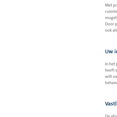
Met pr
ruimte
mogeli
Door p
ook al
Uw i
In het
heeft 
wilt v
behand
Vast
De afs