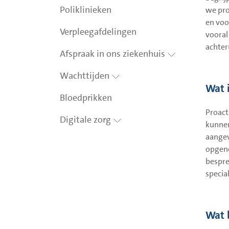
Poliklinieken
we pro
en voo
Verpleegafdelingen
vooral
achter
Afspraak in ons ziekenhuis
Wachttijden
Wat 
Bloedprikken
Proact
Digitale zorg
kunnen
aangev
opgeno
bespre
specia
Wat 