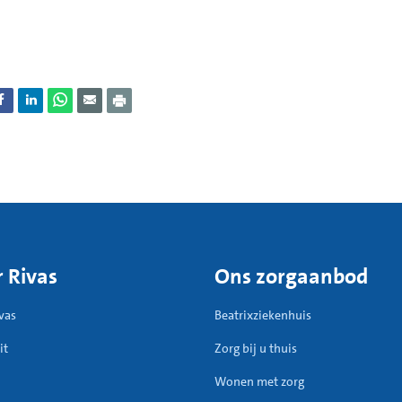
 Rivas
Ons zorgaanbod
vas
Beatrixziekenhuis
it
Zorg bij u thuis
Wonen met zorg