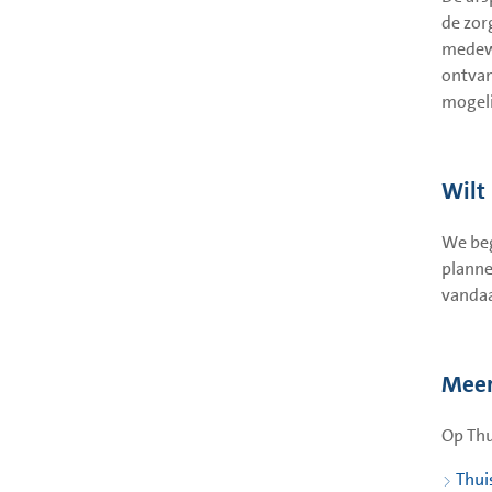
de zor
medewe
ontvan
mogeli
Wilt
We beg
planne
vandaa
Meer
Op Thu
Thui