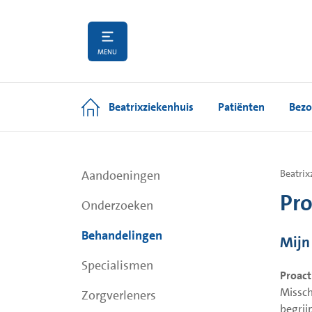
MENU
Beatrixziekenhuis
Patiënten
Bezo
Aandoeningen
Beatrix
Pro
Onderzoeken
Behandelingen
Mijn 
Specialismen
Proact
Missch
Zorgverleners
begrij