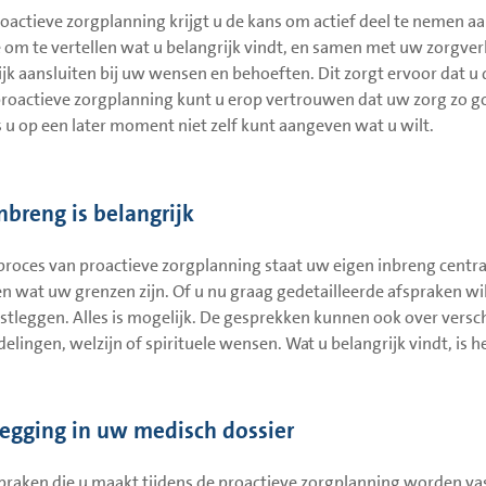
oactieve zorgplanning krijgt u de kans om actief deel te nemen aa
 om te vertellen wat u belangrijk vindt, en samen met uw zorgver
jk aansluiten bij uw wensen en behoeften. Dit zorgt ervoor dat u 
roactieve zorgplanning kunt u erop vertrouwen dat uw zorg zo goed
s u op een later moment niet zelf kunt aangeven wat u wilt.
nbreng is belangrijk
 proces van proactieve zorgplanning staat uw eigen inbreng centr
en wat uw grenzen zijn. Of u nu graag gedetailleerde afspraken wi
astleggen. Alles is mogelijk. De gesprekken kunnen ook over vers
elingen, welzijn of spirituele wensen. Wat u belangrijk vindt, is 
legging in uw medisch dossier
praken die u maakt tijdens de proactieve zorgplanning worden vas