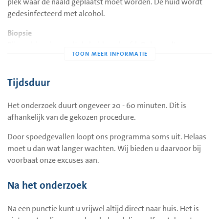
plek waar de naald geplaatst moet worden. De huid wordt
gedesinfecteerd met alcohol.
Biopsie
Bij een biopsie wordt de huid verdoofd. Ook wordt een
steriele doek gelegd rondom de plaats waar de huid wordt
aangeprikt. Wanneer de verdoving is ingewerkt, maakt de
radioloog een klein sneetje in de huid. Vervolgens wordt er
Tijdsduur
met een naald één of meerdere biopten genomen.
Het onderzoek duurt ongeveer 20 - 60 minuten. Dit is
Punctie
afhankelijk van de gekozen procedure.
Een punctie gebeurt zonder verdoving, omdat de
punctienaald net zo dun/klein is als de verdovingsnaald. De
Door spoedgevallen loopt ons programma soms uit. Helaas
radioloog prikt in het weefsel en ‘stuurt’ de naald naar de
moet u dan wat langer wachten. Wij bieden u daarvoor bij
juiste plaats toe. Dan worden er via de naald cellen
voorbaat onze excuses aan.
opgezogen.
Na het onderzoek
Na het onderzoek wordt de huid weer schoongemaakt. U
krijgt dan een gaasje of pleister op de plaats waar de punctie
Na een punctie kunt u vrijwel altijd direct naar huis. Het is
of biopsie heeft plaatsgevonden.