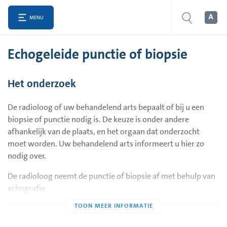
MENU
Echogeleide punctie of biopsie
Het onderzoek
De radioloog of uw behandelend arts bepaalt of bij u een
biopsie of punctie nodig is. De keuze is onder andere
afhankelijk van de plaats, en het orgaan dat onderzocht
moet worden. Uw behandelend arts informeert u hier zo
nodig over.
De radioloog neemt de punctie of biopsie af met behulp van
echografie.
Echografie is een techniek, waarmee met behulp van
geluidsgolven afbeeldingen van de organen worden
gemaakt. Zo is het mogelijk om precies de plaats te bepalen