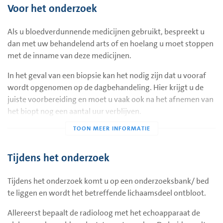
Voor het onderzoek
waar bij u het stukje weefsel of de cellen moeten worden
weggenomen.
Als u bloedverdunnende medicijnen gebruikt, bespreekt u
In geval van een biopsie wordt de plek lokaal verdoofd. Bij
dan met uw behandelend arts of en hoelang u moet stoppen
een punctie is dit vaak niet nodig.
met de inname van deze medicijnen.
In het geval van een biopsie kan het nodig zijn dat u vooraf
wordt opgenomen op de dagbehandeling. Hier krijgt u de
juiste voorbereiding en moet u vaak ook na het afnemen van
het biopt nog een aantal uur verblijven.
Komt u voor een biopsie in de buik dan moet u nuchter zijn.
Dat betekent dat u vanaf 4 uur voor het onderzoek niet meer
mag eten, drinken of roken. Medicijnen mag u met water,
Tijdens het onderzoek
innemen.
Tijdens het onderzoek komt u op een onderzoeksbank/ bed
Als u verhinderd bent, wilt u dat dan zo spoedig mogelijk
te liggen en wordt het betreffende lichaamsdeel ontbloot.
laten weten.
Allereerst bepaalt de radioloog met het echoapparaat de