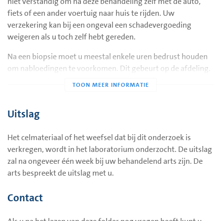
niet verstandig om na deze behandeling zelf met de auto,
fiets of een ander voertuig naar huis te rijden. Uw
Is het onderzoek pijnlijk?
verzekering kan bij een ongeval een schadevergoeding
In het geval van een biopsie wordt de huid verdoofd.
weigeren als u toch zelf hebt gereden.
Desondanks kan het onderzoek soms gevoelig zijn.
Na een biopsie moet u meestal enkele uren bedrust houden
Bij een (dunne naald) punctie is de prik vergelijkbaar met
om nabloedingen te voorkomen. Dit gebeurt op de afdeling.
bloedprikken.
Hier wordt u goed in de gaten gehouden. Verder kan, als de
Belangrijk:
verdoving is uitgewerkt, de plek van de biopsie pijnlijk
In principe mogen er tijdens het onderzoek geen begeleiders
worden of beurs aanvoelen. U mag indien nodig
Uitslag
mee de onderzoekskamer in, alleen in situaties is dat
paracetamol innemen tegen de pijn (maximaal 4x per dag
mogelijk. Hulp bij het omkleden is vanzelfsprekend altijd
1000mg).
toegestaan.
Het celmateriaal of het weefsel dat bij dit onderzoek is
Probeer na het onderzoek nog een dag rustig aan te doen,
verkregen, wordt in het laboratorium onderzocht. De uitslag
zodat het wondje goed kan genezen. U kunt gewoon gaan
zal na ongeveer één week bij uw behandelend arts zijn. De
werken, tenzij u zeer zwaar lichamelijk werk doet. De pleister
arts bespreekt de uitslag met u.
mag u zelf verwijderen.
Contact