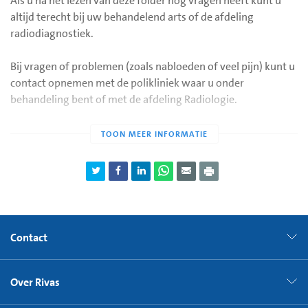
Als u na het lezen van deze folder nog vragen heeft kunt u
altijd terecht bij uw behandelend arts of de afdeling
radiodiagnostiek.
Bij vragen of problemen (zoals nabloeden of veel pijn) kunt u
contact opnemen met de polikliniek waar u onder
behandeling bent of met de afdeling Radiologie.
De afdeling radiodiagnostiek in Gorinchem is bereikbaar op
telefoonnummer (0183) 64 44 50.
Buiten kantooruren kunt u contact opnemen met de
huisartsenpost.
Contact
Over Rivas