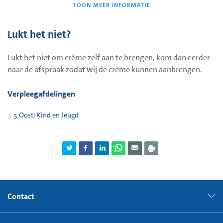
Bij kinderen vanaf 1 jaar brengt u een halve tube crème aan
per plek. Let op de maximale dosering:
tussen de 1 en 6 jaar maximaal 4 plekken (maximaal twee
Lukt het niet?
tubes per 24 uur).
Lukt het niet om crème zelf aan te brengen, kom dan eerder
tussen de 6 en 12 jaar maximaal 8 plekken (maximaal vier
naar de afspraak zodat wij de crème kunnen aanbrengen.
tubes per 24 uur).
ouder dan 12 jaar, geen maximum aantal plekken, maar
Verpleegafdelingen
niet meer dan 50 gram (10 tubes) per 24 uur.
5 Oost: Kind en Jeugd
Contact