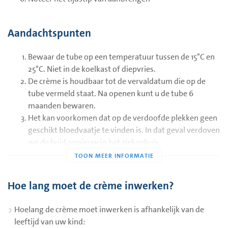
Aandachtspunten
Bewaar de tube op een temperatuur tussen de 15°C en
25°C. Niet in de koelkast of diepvries.
De crème is houdbaar tot de vervaldatum die op de
tube vermeld staat. Na openen kunt u de tube 6
maanden bewaren.
Het kan voorkomen dat op de verdoofde plekken geen
geschikt bloedvaatje te vinden is. In dat geval verdoven
we de huid opnieuw in het ziekenhuis.
Wat rode verkleuring en een licht tintelend gevoel
onder de pleister of de crème is normaal. Bij ernstige
reacties, zoals ontvelling, jeuk, galbulten of
Hoe lang moet de crème inwerken?
benauwdheid, verwijdert u de crème en de pleister en
meldt u dit bij de zorgverlener.
Hoelang de crème moet inwerken is afhankelijk van de
leeftijd van uw kind: