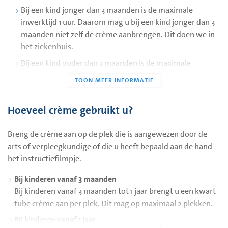
Bij een kind jonger dan 3 maanden is de maximale
inwerktijd 1 uur. Daarom mag u bij een kind jonger dan 3
maanden niet zelf de crème aanbrengen. Dit doen we in
het ziekenhuis.
Bij een kind ouder dan 3 maanden is de maximale
inwerktijd 5 uur. Breng de crème minimaal 1 uur vóór uw
afspraak aan.
Bij eczeem of een jeukende huidaandoening is de
Hoeveel crème gebruikt u?
maximale inwerktijd 30 minuten.
Als u de crème gebruikt om de huid te verdoven voor een
Breng de crème aan op de plek die is aangewezen door de
vaccinatie, breng de crème dan 1 uur voor de vaccinatie
arts of verpleegkundige of die u heeft bepaald aan de hand
aan. Bij kinderen met huid uitslag of eczeem op de
het instructiefilmpje.
injectieplek, mag u de crème een halfuur van te voren
Bij kinderen vanaf 3 maanden
aanbrengen.
Bij kinderen vanaf 3 maanden tot 1 jaar brengt u een kwart
Bij een donkere huidskleur is de inwerktijd 2 uur in plaats
tube crème aan per plek. Dit mag op maximaal 2 plekken.
van 1 uur.
Bij kinderen vanaf 1 jaar