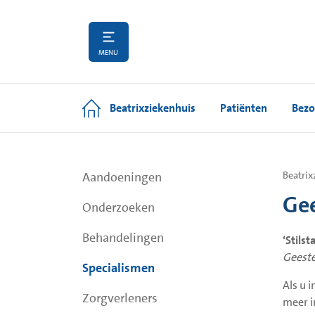
MENU
Beatrixziekenhuis
Patiënten
Bezo
Aandoeningen
Beatrix
Gee
Onderzoeken
Behandelingen
‘Stils
Geestel
Specialismen
Als u 
Zorgverleners
meer i