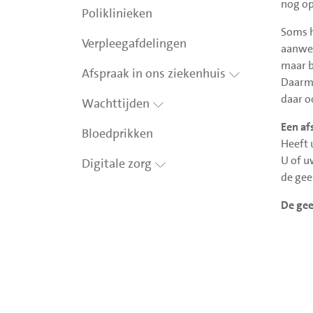
nog op
Poliklinieken
Soms h
Verpleegafdelingen
aanwez
maar b
Afspraak in ons ziekenhuis
Daarme
daar o
Wachttijden
Een af
Bloedprikken
Heeft 
U of u
Digitale zorg
de gee
De gee