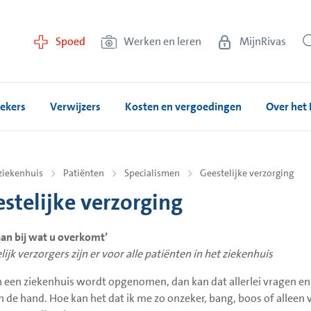
Spoed
Werken en leren
MijnRivas
ekers
Verwijzers
Kosten en vergoedingen
Over het 
ziekenhuis
Patiënten
Specialismen
Geestelijke verzorging
stelijke verzorging
taan bij wat u overkomt’
ijk verzorgers zijn er voor alle patiënten in het ziekenhuis
in een ziekenhuis wordt opgenomen, dan kan dat allerlei vragen en
n de hand. Hoe kan het dat ik me zo onzeker, bang, boos of allee