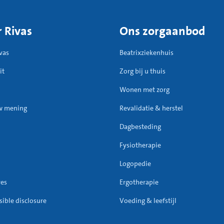
 Rivas
Ons zorgaanbod
vas
Beatrixziekenhuis
it
Zorg bij u thuis
Wonen met zorg
w mening
Revalidatie & herstel
Dagbesteding
Fysiotherapie
Logopedie
res
Ergotherapie
ible disclosure
Voeding & leefstijl