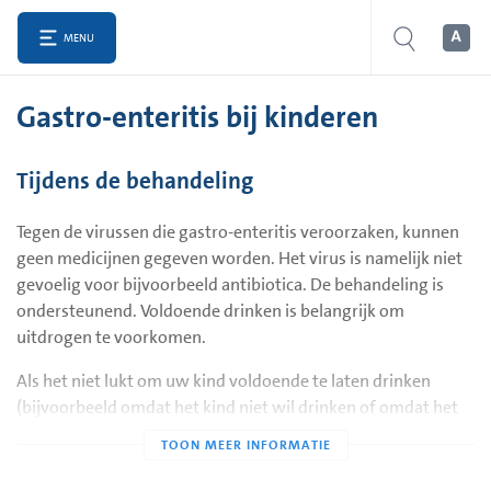
MENU
Gastro-enteritis bij kinderen
Tijdens de behandeling
Tegen de virussen die gastro-enteritis veroorzaken, kunnen
geen medicijnen gegeven worden. Het virus is namelijk niet
gevoelig voor bijvoorbeeld antibiotica. De behandeling is
ondersteunend. Voldoende drinken is belangrijk om
uitdrogen te voorkomen.
Als het niet lukt om uw kind voldoende te laten drinken
(bijvoorbeeld omdat het kind niet wil drinken of omdat het
alles weer uitspuugt), wordt een maagsonde gegeven. Een
maagsonde is een slangetje door de neus naar de maag.
Door de maagsonde wordt ORS en/of sondevoeding