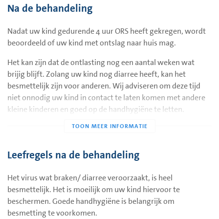
Na de behandeling
toegediend. ORS is een glucose-zoutpreparaat met een
ideale samenstelling om uitdroging tegen te gaan.
Nadat uw kind gedurende 4 uur ORS heeft gekregen, wordt
Wanneer uw kind sondevoeding krijgt, mag uw kind
beoordeeld of uw kind met ontslag naar huis mag.
hiernaast zelf eten en drinken waar hij/zij zin in heeft.
Het kan zijn dat de ontlasting nog een aantal weken wat
Opname in het ziekenhuis
brijig blijft. Zolang uw kind nog diarree heeft, kan het
besmettelijk zijn voor anderen. Wij adviseren om deze tijd
Als uw kind met braken en/of diarree opgenomen wordt,
niet onnodig uw kind in contact te laten komen met andere
worden de volgende handelingen uitgevoerd:
kleine kinderen en goed op de handhygiëne te letten.
• Uw kind wordt tenminste 4 uur opgenomen op de kinder-
Wanneer u de situatie niet vertrouwd, mag u tot het
en jeugdafdeling om vocht toe te dienen en uitdrogen tegen
telefonisch consult, contact opnemen met de kinder- en
te gaan.
jeugdafdeling voor overleg: (0183) 64 44 63.
Leefregels na de behandeling
• Uw kind krijgt een eenpersoonskamer.
• Bij opname, na de rehydratieperiode vlak voor ontslag en
Het virus wat braken/ diarree veroorzaakt, is heel
bij langere opname dagelijks wordt uw kind bloot gewogen.
besmettelijk. Het is moeilijk om uw kind hiervoor te
• De hoeveelheid urine en ontlasting worden gemeten om in
beschermen. Goede handhygiëne is belangrijk om
de gaten te houden hoeveel vocht uw kind verliest.
besmetting te voorkomen.