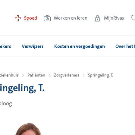
Spoed
Werken en leren
MijnRivas
ekers
Verwijzers
Kosten en vergoedingen
Over het 
ziekenhuis
Patiënten
Zorgverleners
Springeling, T.
ingeling, T.
oloog