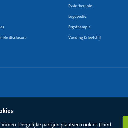
Fysiotherapie
Logopedie
res
Ergotherapie
ible disclosure
Voeding & leefstijl
okies
Vimeo. Dergelijke partijen plaatsen cookies (third