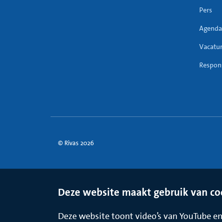
Pers
Agenda
Vacatu
Respons
© Rivas 2026
Deze website maakt gebruik van co
Deze website toont video’s van YouTube en 