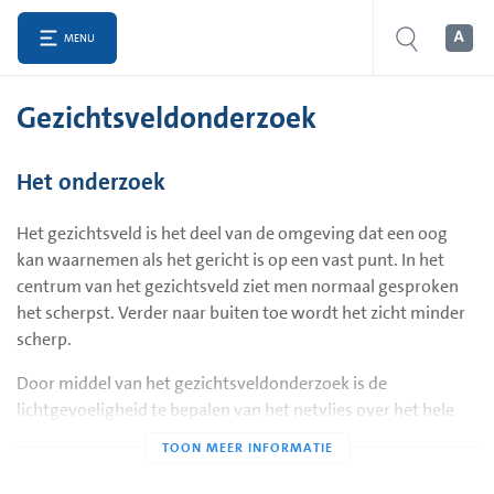
MENU
Gezichtsveldonderzoek
Het onderzoek
Het gezichtsveld is het deel van de omgeving dat een oog
kan waarnemen als het gericht is op een vast punt. In het
centrum van het gezichtsveld ziet men normaal gesproken
het scherpst. Verder naar buiten toe wordt het zicht minder
scherp.
Door middel van het gezichtsveldonderzoek is de
lichtgevoeligheid te bepalen van het netvlies over het hele
oppervlak. Het helpt bij het opsporen van een groot aantal
oogheelkundige afwijkingen en afwijkingen van het
zenuwstelsel. Door deze afwijkingen kan het zicht op