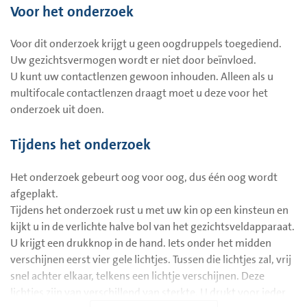
Voor het onderzoek
bepaalde plaatsen verstoord zijn. De patiënt merkt dit zelf
vaak pas laat op. Het vroegtijdig opsporen van deze
Voor dit onderzoek krijgt u geen oogdruppels toegediend.
verstoringen in het gezichtsveld is dus erg belangrijk. Het
Uw gezichtsvermogen wordt er niet door beïnvloed.
gezichtsveldonderzoek (perimetrie) kan hierbij helpen.
U kunt uw contactlenzen gewoon inhouden. Alleen als u
multifocale contactlenzen draagt moet u deze voor het
onderzoek uit doen.
Tijdens het onderzoek
Het onderzoek gebeurt oog voor oog, dus één oog wordt
afgeplakt.
Tijdens het onderzoek rust u met uw kin op een kinsteun en
kijkt u in de verlichte halve bol van het gezichtsveldapparaat.
U krijgt een drukknop in de hand. Iets onder het midden
verschijnen eerst vier gele lichtjes. Tussen die lichtjes zal, vrij
snel achter elkaar, telkens een lichtje verschijnen. Deze
lichtjes zijn van verschillend van sterkte. U drukt voor ieder