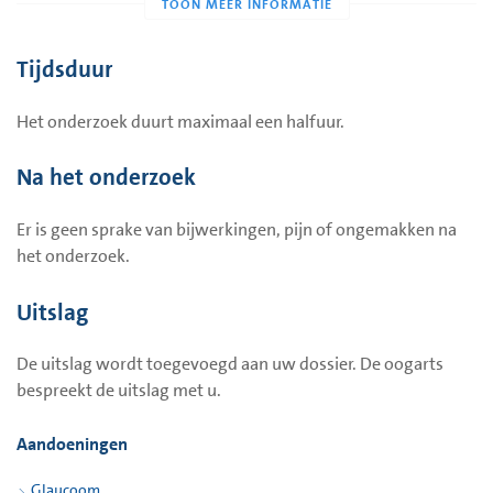
lichtje wat u ziet op de knop in uw hand.
Hierna kijkt u naar het fixatielampje recht voor u. De lampjes
Tijdsduur
komen nu verspreid door de bol en zijn ook wisselend van
sterkte. Als u zo'n lichtje ziet drukt u op de knop in uw hand.
Het onderzoek duurt maximaal een halfuur.
Het is de bedoeling dat u daarbij wel steeds naar het
fixatielampje blijft kijken. U mag gewoon blijven knipperen.
Na het onderzoek
Meestal wordt er een pauze gegeven.
Er is geen sprake van bijwerkingen, pijn of ongemakken na
het onderzoek.
Uitslag
De uitslag wordt toegevoegd aan uw dossier. De oogarts
bespreekt de uitslag met u.
Aandoeningen
Glaucoom