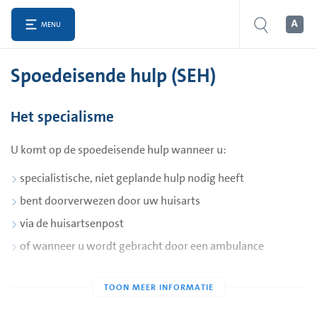
MENU
Spoedeisende hulp (SEH)
Het specialisme
U komt op de spoedeisende hulp wanneer u:
specialistische, niet geplande hulp nodig heeft
bent doorverwezen door uw huisarts
via de huisartsenpost
of wanneer u wordt gebracht door een ambulance
Als er specialistische hulp nodig is, neemt uw huisarts
contact op met het ziekenhuis en kondigt uw komst aan. Hij
of zij kan ook beoordelen of u met eigen vervoer kunt komen