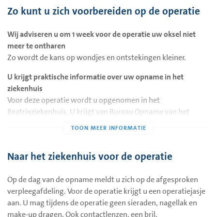
Daarna wordt uw huid verdoofd. En wordt de draad met een
Zo kunt u zich voorbereiden op de operatie
holle naald ingebracht. Het metalen draadje steekt uit uw
borst. En wordt vast geplakt op uw huid. Daarna controleren
Wij adviseren u om 1 week voor de operatie uw oksel niet
we met een mammografie (een röntgenfoto van uw borst)
meer te ontharen
of het metalen draadje op de goede plek zit.
Zo wordt de kans op wondjes en ontstekingen kleiner.
Het plaatsen van een metalen draadje in uw borst gebeurt op
U krijgt praktische informatie over uw opname in het
de dag van de operatie. Of op de dag vóór de operatie.
ziekenhuis
Voor deze operatie wordt u opgenomen in het
Beatrixziekenhuis. U krijgt van Bureau Opname van het
ziekenhuis een brief of e-mail met informatie. Hierin staat
ook waar u zich mag melden op de dag dat u wordt
opgenomen.
Naar het ziekenhuis voor de operatie
Voor deze operatie moet u nuchter zijn
Het is belangrijk dat u voor uw opname nuchter naar het
Op de dag van de opname meldt u zich op de afgesproken
ziekenhuis komt. Nuchter betekent dat u niet mag eten en
verpleegafdeling. Voor de operatie krijgt u een operatiejasje
weinig mag drinken. U leest hier meer informatie over de
aan. U mag tijdens de operatie geen sieraden, nagellak en
nuchterheidscriteria
.
make-up dragen. Ook contactlenzen, een bril,