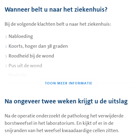
daardoor minder makkelijk bewegen. De mammacare-
bodylotion rondom de wond.
Wanneer belt u naar het ziekenhuis?
verpleegkundige of verpleegkundig specialist kan u
De eerste twee weken na de operatie mag u niet fietsen en
doorsturen naar een huidtherapeut. Door de behandeling
autorijden.
Bij de volgende klachten belt u naar het ziekenhuis:
van de huidtherapeut kan het litteken soepeler en minder
De eerste twee weken na de operatie mag u niet zwaar
pijnlijk worden.
Nabloeding
tillen en geen zwaar (huishoudelijk) werk doen.
Koorts, hoger dan 38 graden
Het is belangrijk om uw arm te blijven bewegen.
Roodheid bij de wond
Bespreek met uw arts tijdens uw eerste afspraak na de
operatie wanneer u weer mag sporten en werken.
Pus uit de wond
Heeft uw arts samen met de plastisch chirurg geopereerd?
Veel pijn
Dan krijgt u leefregels van de plastisch chirurg.
Als de wond opengaat
Als u twijfels heeft, of vragen
Na ongeveer twee weken krijgt u de uitslag
Onderaan deze pagina leest u welk telefoonnummer u kunt
Na de operatie onderzoekt de patholoog het verwijderde
bellen.
borstweefsel in het laboratorium. En kijkt of er in de
snijranden van het weefsel kwaadaardige cellen zitten.