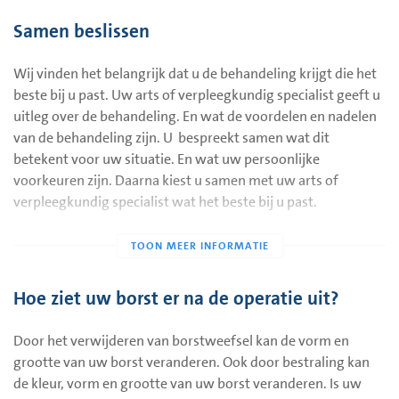
Krijgt u eerst chemotherapie na uw operatie? Dan bespreekt
Samen beslissen
de oncoloog met u wanneer u de bestraling krijgt. U krijgt 1
tot 4 weken lang elke werkdag een paar minuten bestraling.
Wij vinden het belangrijk dat u de behandeling krijgt die het
De bestralingsarts bespreekt met u hoeveel bestralingen bij
beste bij u past. Uw arts of verpleegkundig specialist geeft u
u nodig zijn.
uitleg over de behandeling. En wat de voordelen en nadelen
Bestraling kan niet in ons ziekenhuis. We werken hiervoor
van de behandeling zijn. U bespreekt samen wat dit
samen met de volgende bestralingsziekenhuizen:
betekent voor uw situatie. En wat uw persoonlijke
voorkeuren zijn. Daarna kiest u samen met uw arts of
Erasmus MC, vestiging in Dordrecht
verpleegkundig specialist wat het beste bij u past.
UMC Utrecht
Verbeeten Instituut met vestigingen in Breda, Den Bosch
en Tilburg
Hoe ziet uw borst er na de operatie uit?
U mag zelf kiezen waar u bestraling krijgt.
Door het verwijderen van borstweefsel kan de vorm en
grootte van uw borst veranderen. Ook door bestraling kan
de kleur, vorm en grootte van uw borst veranderen. Is uw