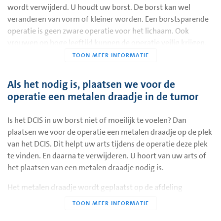
wordt verwijderd. U houdt uw borst. De borst kan wel
veranderen van vorm of kleiner worden. Een borstsparende
operatie is geen zware operatie voor het lichaam. Ook
vrouwen op hoge leeftijd kunnen de operatie veilig krijgen.
Als het nodig is, plaatsen we voor de
operatie een metalen draadje in de tumor
Is het DCIS in uw borst niet of moeilijk te voelen? Dan
plaatsen we voor de operatie een metalen draadje op de plek
van het DCIS. Dit helpt uw arts tijdens de operatie deze plek
te vinden. En daarna te verwijderen. U hoort van uw arts of
het plaatsen van een metalen draadje nodig is.
Het metalen draadje wordt geplaatst op de afdeling
Tijdens de operatie wordt meestal ook één lymfeklier uit uw
Radiologie van ons ziekenhuis. Daar onderzoeken we met
oksel verwijderd. Is dit bij u ook zo? Dan krijgt u een aparte
een echo- of röntgenapparaat waar het DCIS in uw borst zit.
folder met meer informatie over deze ingreep.