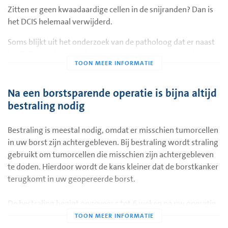
Zitten er geen kwaadaardige cellen in de snijranden? Dan is
het DCIS helemaal verwijderd.
Soms blijkt uit het onderzoek van de patholoog dat er naast
het DCIS ook borstkankercellen aanwezig zijn. Het is dan
soms nodig om uw behandeling aan te passen.
De uitslag van het verwijderde weefsel bespreken wij met
Na een borstsparende operatie is bijna altijd
elkaar in de oncologiebespreking. Ook bespreken we of u
bestraling nodig
nog een extra behandeling nodig heeft. U krijgt de uitslag
van uw arts ongeveer 2 weken na uw operatie.
Bestraling is meestal nodig, omdat er misschien tumorcellen
in uw borst zijn achtergebleven. Bij bestraling wordt straling
gebruikt om tumorcellen die misschien zijn achtergebleven
te doden. Hierdoor wordt de kans kleiner dat de borstkanker
terugkomt in uw geopereerde borst.
De bestraling begint ongeveer 5 tot 6 weken na uw operatie.
Dan is de wond vaak goed genoeg genezen.