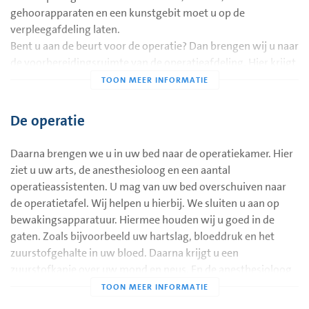
gehoorapparaten en een kunstgebit moet u op de
Uw medicijnen innemen
verpleegafdeling laten.
De anesthesioloog bespreekt met u welke medicijnen u mag
Bent u aan de beurt voor de operatie? Dan brengen wij u naar
innemen op de dag van de operatie. Een anesthesioloog is
de voorbereidingsruimte van de operatieafdeling. Hier krijgt
een arts die de verdoving geeft tijdens de operatie. Gebruikt
u een infuus in uw hand of arm. Hierdoor krijgt u medicijnen
u bloedverdunners? U hoort van uw arts of u hiermee moet
en vocht.
stoppen.
De operatie
Draag geen nagellak en make-up
Draag op de dag van de operatie geen nagellak en make-up.
Daarna brengen we u in uw bed naar de operatiekamer. Hier
ziet u uw arts, de anesthesioloog en een aantal
Wat neemt u mee naar het ziekenhuis?
operatieassistenten. U mag van uw bed overschuiven naar
de operatietafel. Wij helpen u hierbij. We sluiten u aan op
Kleding: makkelijk zittende kleding, nachtkleding,
bewakingsapparatuur. Hiermee houden wij u goed in de
ondergoed, slippers of pantoffels.
gaten. Zoals bijvoorbeeld uw hartslag, bloeddruk en het
zuurstofgehalte in uw bloed. Daarna krijgt u een
Een goed passende beha zonder beugel.
zuurstofkapje over uw mond en neus. En de anesthesioloog
Toiletartikelen.
spuit de medicijnen in via het infuus. U valt daarna heel snel
Hulpmiddelen die u gebruikt. Zoals een bril, contactlenzen,
in slaap.