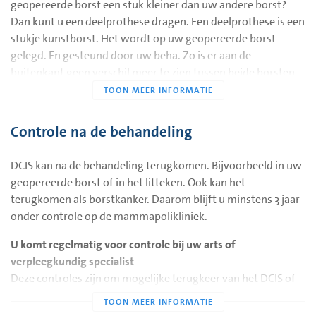
geopereerde borst een stuk kleiner dan uw andere borst?
Dan kunt u een deelprothese dragen. Een deelprothese is een
stukje kunstborst. Het wordt op uw geopereerde borst
gelegd. En gesteund door uw beha. Zo is er aan de
buitenkant geen verschil meer te zien tussen beide borsten.
De mammacare-verpleegkundige kan u meer vertellen over
een deelprothese.
Controle na de behandeling
Ook is het mogelijk om uw borst door de plastisch chirurg te
laten herstellen. Of om de andere borst te verkleinen. Zo
DCIS kan na de behandeling terugkomen. Bijvoorbeeld in uw
gaan beide borsten er zoveel mogelijk gelijk uitzien.
geopereerde borst of in het litteken. Ook kan het
terugkomen als borstkanker. Daarom blijft u minstens 3 jaar
onder controle op de mammapolikliniek.
U komt regelmatig voor controle bij uw arts of
verpleegkundig specialist
Deze controles zijn om mogelijke terugkeer van het DCIS of
borstkanker snel te ontdekken. Dit gebeurt door lichamelijk
onderzoek. En er wordt elk jaar een mammografie gemaakt