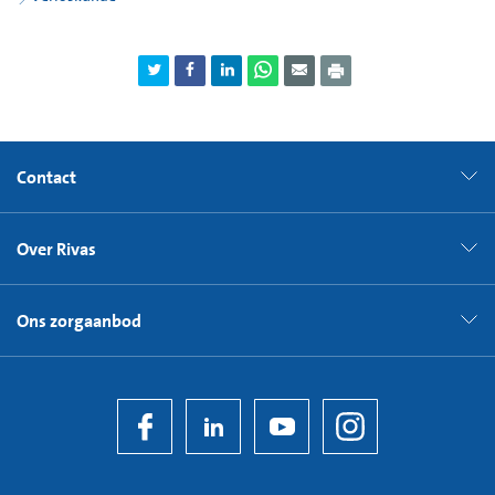
maar erger.
- Knip en vijl je nagels kort. Dan krijg je minder wondjes als
je krabt.
- Draag losse, katoenen kleding
Bij heel erge jeuk kan de huisarts een recept geven voor een
crème (hydrocortisonacetaat op de huid). Die kunt u korte
Contact
tijd gebruiken. Deze crème remt de ontsteking in de huid.
Daardoor hebt u minder jeuk.
Over Rivas
Bel de huisarts als u 1 of 2 van deze klachten hebt:
jeukende bultjes die ook op je navel zitten
Ons zorgaanbod
jeukende bultjes met blaasjes of blaren
Dit kan passen bij een andere ziekte dan PUPPP. De huisarts
stuurt u dan vaak door naar een gynaecoloog.
Maak ook een afspraak bij de huisarts bij 1 of meer van deze
klachten: