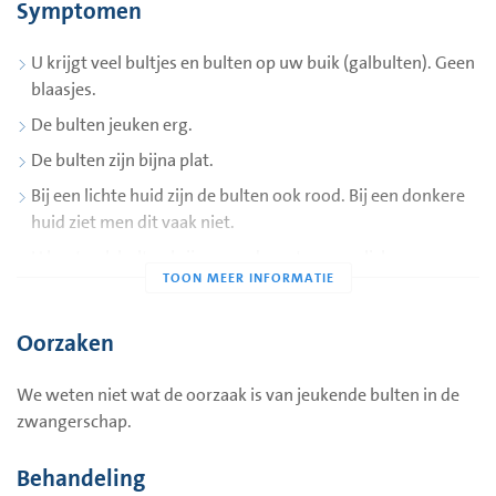
Symptomen
U krijgt veel bultjes en bulten op uw buik (galbulten). Geen
blaasjes.
De bulten jeuken erg.
De bulten zijn bijna plat.
Bij een lichte huid zijn de bulten ook rood. Bij een donkere
huid ziet men dit vaak niet.
U kunt ook bulten krijgen op de rest van uw lichaam.
De bulten zitten niet in uw gezicht en niet op uw navel.
Het begint meestal in de laatste 3 maanden van de
Oorzaken
zwangerschap.
We weten niet wat de oorzaak is van jeukende bulten in de
zwangerschap.
Behandeling