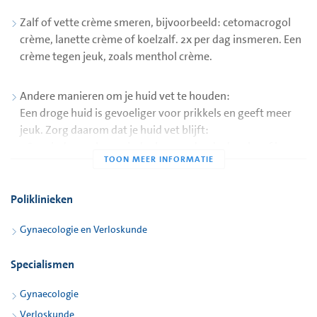
Zalf of vette crème smeren, bijvoorbeeld: cetomacrogol
crème, lanette crème of koelzalf. 2x per dag insmeren. Een
crème tegen jeuk, zoals menthol crème.
Andere manieren om je huid vet te houden:
Een droge huid is gevoeliger voor prikkels en geeft meer
jeuk. Zorg daarom dat je huid vet blijft:
- Ga minder vaak en minder lang onder de douche of in
bad.
- Gebruik het liefst lauw water als je doucht of in bad gaat.
- Gebruik geen zeep, shampoo of badschuim (of heel
Poliklinieken
weinig). Je kunt wel amandel-olie in bad doen.
Gynaecologie en Verloskunde
- Dep je huid droog. Wrijf niet.
- Smeer je huid in met een zalf of vette crème na het
Specialismen
douchen of in ban gaan.
Andere adviezen bij jeuk
Gynaecologie
- Probeer niet te krabben. Als je krabt, wordt het alleen
Verloskunde