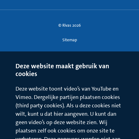
heftige jeuk op buik én op andere plekken, zoals de
binnenkant van handen en onder je voeten
heftige jeuk over het hele lichaam
© Rivas 2026
als een vette crème niet genoeg helpt tegen de jeuk
Sitemap
Deze website maakt gebruik van
cookies
Deze website toont video’s van YouTube en
Vimeo. Dergelijke partijen plaatsen cookies
(third party cookies). Als u deze cookies niet
wilt, kunt u dat hier aangeven. U kunt dan
geen video’s op deze website zien. Wij
plaatsen zelf ook cookies om onze site te