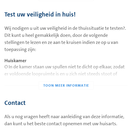
Vaak wordt een val veroorzaakt door een samenloop van
omstandigheden (bijvoorbeeld bril vergeten, gladde zolen en
Test uw veiligheid in huis!
een losliggende stoeptegel). Diverse persoonlijke
omstandigheden kunnen een extra risico met zich
Wij nodigen u uit uw veiligheid in de thuissituatie te testen?.
meebrengen.
Dit kunt u heel gemakkelijk doen, door de volgende
U loopt extra risico als u:
stellingen te lezen en ze aan te kruisen indien ze op u van
in het afgelopen jaar twee keer of meer bent gevallen;
toepassing zijn:
last heeft van duizeligheid;
Huiskamer
O In de kamer staan uw spullen niet te dicht op elkaar, zodat
een laag lichaamsgewicht heeft;
er voldoende loopruimte is en u zich niet steeds stoot of
moeite heeft met dagelijkse taken (zoals traplopen, uzelf
struikelt.
aankleden);
O Alle meubels zijn goed stabiel. U kunt erop leunen en
last heeft van krachtverlies;
steunen zonder dat deze gaan schuiven of kantelen.
Contact
O Uw 'luie' zitstoelen zijn niet te diep, zodat opstaan u weinig
bang bent om te vallen;
moeite kost.
als u veel zit of een zittend beroep heeft (gehad);
O Er liggen geen losse kleden op de grond waarover u kunt
Als u nog vragen heeft naar aanleiding van deze informatie,
als u meer dan twee alcoholische consumpties per dag
struikelen of uitglijden.
dan kunt u het beste contact opnemen met uw huisarts.
drinkt;
O De vloer is voldoende stroef, zodat uitglijden niet mogelijk