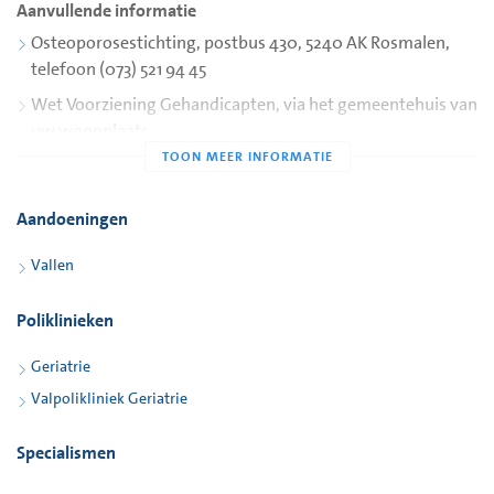
Aanvullende informatie
is.
als u een of meer katten of honden heeft.
Osteoporosestichting, postbus 430, 5240 AK Rosmalen,
O Uw telefoon staat op een makkelijke, bereikbare plaats.
telefoon (073) 521 94 45
Wet Voorziening Gehandicapten, via het gemeentehuis van
O Op de grond liggen geen losse snoeren waarover u kunt
uw woonplaats.
struikelen of uitglijden.
O Het raampje of schuifje om verse lucht binnen te laten, is
ANBO, landelijk bureau, telefoon (030) 233 00 60.
makkelijk te bedienen (zonder klimpartijen).
Stichting Welzijn Ouderen, via de afdeling Welzijn van uw
Aandoeningen
woonplaats.
Keuken
O De dingen die u vaak nodig heeft, staan op grijphoogte.
Vallen
O De spullen in de provisiekast of kelder zijn zonder rekken
of bukken te pakken.
Poliklinieken
O De keukenvloer is stroef, ook als er water gemorst is.
O De keukenkastjes sluiten goed, zodat u zich er niet tegen
Geriatrie
aan stoot.
Valpolikliniek Geriatrie
Gang en trap
O Gang en trap zijn goed verlicht.
Specialismen
O Er liggen geen obstakels (zoals schoenen en