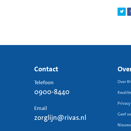
Dit mo
Let op
bijvoo
Vera
Wach
Mogeli
De voe
Prob
ingelo
Bel 
kind d
binne
De voe
Contact
Over
De voe
Telefoon
Over Ri
koud
0900-8440
Was 
Kwalite
De voe
Zorg
Privacy
verke
Email
Haal
onhygi
Geef u
zorglijn@rivas.nl
Open
Nieuws
Slui
Niet v