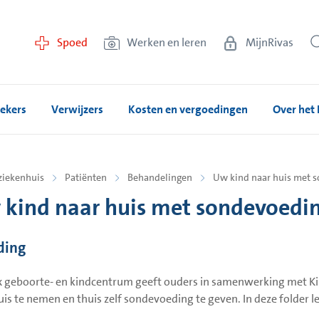
Spoed
Werken en leren
MijnRivas
ekers
Verwijzers
Kosten en vergoedingen
Over het 
ziekenhuis
Patiënten
Behandelingen
Uw kind naar huis met 
kind naar huis met sondevoedi
ding
x geboorte- en kindcentrum geeft ouders in samenwerking met K
uis te nemen en thuis zelf sondevoeding te geven. In deze folder le