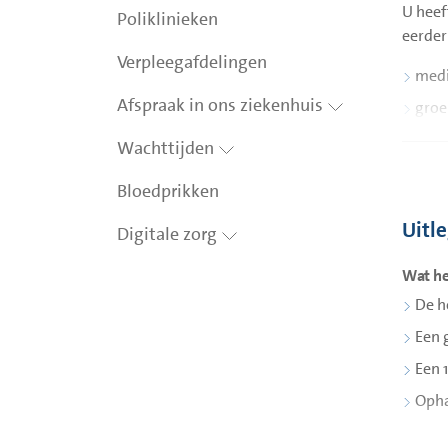
U heef
Poliklinieken
eerder
Verpleegafdelingen
medi
Afspraak in ons ziekenhuis
groe
Wachttijden
Bent u
Bloedprikken
Uw kin
Uw kin
Uitl
Digitale zorg
eten e
thuiss
Wat he
sondev
De h
Een 
Heeft 
krijgt
Een 
Opha
Waarom
Er zij