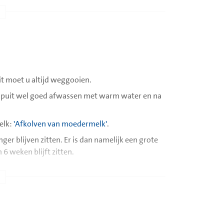
 kamertemperatuur zijn;
t moet u altijd weggooien.
spuit wel goed afwassen met warm water en na
ierdoor onvoldoende voeding binnen krijgen.
elk:
'Afkolven van moedermelk'
.
ngetje, dit noem je een maagsonde. Een
r blijven zitten. Er is dan namelijk een grote
ie uit de neus steekt, zit een dopje. Hiermee
 6 weken blijft zitten.
gslang op aansluiten. Uw kind heeft een
.
ar op een schone plek, zodat u er goed bij kunt.
en in de koelkast.
 handenalcohol.
eding krijgt. Zij bespreken met u: