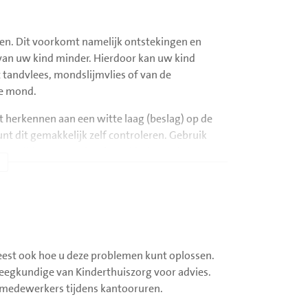
 minuten buiten de koelkast staan om op
gen. Dit voorkomt namelijk ontstekingen en
.
d van uw kind minder. Hierdoor kan uw kind
t tandvlees, mondslijmvlies of van de
en? Of heeft uw kind overgegeven? Dan moet u
de mond.
 Of in de flessenwarmer.
d.
 de oude voorraad op.
t herkennen aan een witte laag (beslag) op de
er de pH en het maagsap.
t dit gemakkelijk zelf controleren. Gebruik
 het combineren van eten en drinken en
 verwijderen? Dan heeft uw kind geen last van
is gaat.
hierover twijfelt.
unt aanmoedigen.
n. Dit doet u op de volgende manier:
n
ter.
andenpoetsen. Volg altijd het advies van uw
 leest ook hoe u deze problemen kunt oplossen.
een spuit door middel van de heveltechniek.
leegkundige van Kinderthuiszorg voor advies.
orgmedewerkers tijdens kantooruren.
a neusverzorging noodzakelijk. U maakt de