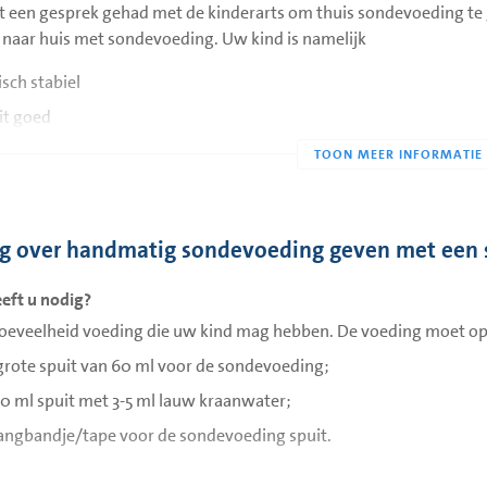
t een gesprek gehad met de kinderarts om thuis sondevoeding te
 naar huis met sondevoeding. Uw kind is namelijk
sch stabiel
it goed
 als ouder of verzorger helemaal klaar om de zorg zelf over te n
d mee naar huis met sondevoeding
d kan thuis op zijn of haar eigen tempo leren eten en/of drinken.
eg over handmatig sondevoeding geven met een 
n/of drinken. U moet weten hoe u sondevoeding aan uw kind moet g
ituatie minimaal twee personen sondevoeding kunnen geven. De k
eft u nodig?
oeding kan geven. U moet hiervoor ook een e-learning volgen. Dit 
oeveelheid voeding die uw kind mag hebben. De voeding moet op
grote spuit van 60 ml voor de sondevoeding;
uw kind de sonde verwijderd? U hoeft zelf geen nieuwe sonde in t
 begeleiding thuis van Kinderthuiszorg. Zij zijn 24 uur per dag te
10 ml spuit met 3-5 ml lauw kraanwater;
ngbandje/tape voor de sondevoeding spuit.
 krijgt uw kind sondevoeding?
n verschillende redenen om sondevoeding te geven: