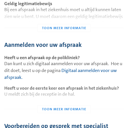
Geldig legitimatiebewijs
Bij een afspraak in het ziekenhuis moet u altijd kunnen laten
zien wie u bent. U moet daarom een geldig legitimatiebewijs
meenemen. Dit mag een paspoort zijn, een rijbewijs of een
identiteitskaart. Dit geldt ook voor kinderen onder de 14 jaar.
Kunt u geen legitimatiebewijs laten zien? Dan moet u voor
uw afspraak € 400 betalen. U krijgt dit geld terug als u een
Aanmelden voor uw afspraak
geldige legitimatie kunt laten zien.
Heeft u een afspraak op de polikliniek?
Overzicht van uw medicijnen
Dan kunt u zich digitaal aanmelden voor uw afspraak. Hoe u
Het is belangrijk dat onze zorgverleners weten welke
dit doet, leest u op de pagina
Digitaal aanmelden voor uw
medicijnen u gebruikt. Dat kan op twee manieren.
afspraak.
U kunt een medicijnoverzicht opvragen bij uw apotheek.
Heeft u voor de eerste keer een afspraak in het ziekenhuis?
Dit neemt u dan mee naar het ziekenhuis.
U meldt zich bij de receptie in de hal.
U kunt uw medicijngegevens ook digitaal met ons delen.
Dat kan via
www.ikgeeftoestemming.nl
.
Geeft u geen toestemming? Dan kunnen andere artsen en
Voorbereiden op gesprek met specialist