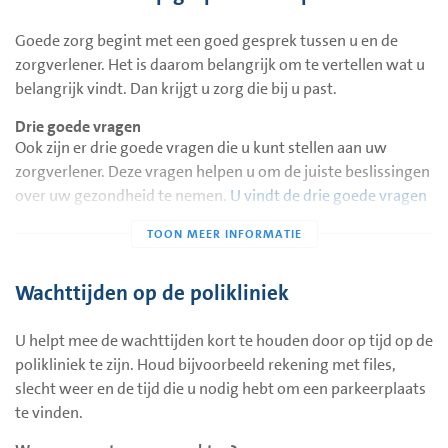
apotheken uw gegevens niet bekijken. Ook niet in
spoedsituaties.
Goede zorg begint met een goed gesprek tussen u en de
zorgverlener. Het is daarom belangrijk om te vertellen wat u
belangrijk vindt. Dan krijgt u zorg die bij u past.
Drie goede vragen
Ook zijn er drie goede vragen die u kunt stellen aan uw
zorgverlener. Deze vragen helpen u om de juiste beslissingen
over uw gezondheid te nemen.
U vindt de drie goede vragen
op onze website
. Ook vindt u hier nog meer handige tips
waarmee u goed voorbereid naar het ziekenhuis komt.
Wachttijden op de polikliniek
U helpt mee de wachttijden kort te houden door op tijd op de
polikliniek te zijn. Houd bijvoorbeeld rekening met files,
slecht weer en de tijd die u nodig hebt om een parkeerplaats
te vinden.