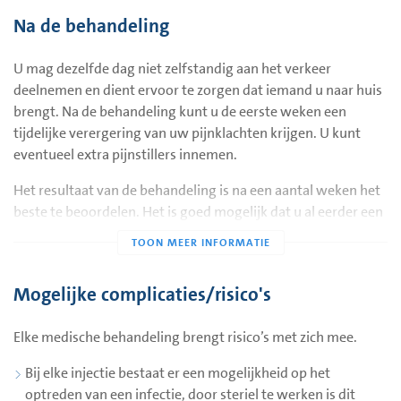
U komt in rugligging op de behandeltafel te liggen en krijgt
Na de behandeling
een infuus in uw arm, waardoor u tijdens de behandeling de
sedatie toegediend krijgt. Tevens worden tijdens de
U mag dezelfde dag niet zelfstandig aan het verkeer
behandeling uw hartslag en zuurstofgehalte in het bloed
deelnemen en dient ervoor te zorgen dat iemand u naar huis
gemeten.
brengt. Na de behandeling kunt u de eerste weken een
tijdelijke verergering van uw pijnklachten krijgen. U kunt
In overleg met u kan er een lokale verdoving gegeven
eventueel extra pijnstillers innemen.
worden. Hierna brengt de pijnspecialist onder
röntgendoorlichting de naald op de juiste plaats.
Het resultaat van de behandeling is na een aantal weken het
beste te beoordelen. Het is goed mogelijk dat u al eerder een
Wanneer uw pijnspecialist de naald op de juiste plaats heeft
gunstig effect op de pijnklachten bemerkt.
gebracht, wordt met behulp van kleine teststroompjes
getest of de naald op de juiste plaats staat. U voelt hierbij
Er wordt een telefonisch consult met u afgesproken, waarin
een mild prikkelend gevoel in de neus of in het gehemelte.
het resultaat van de behandeling met u besproken wordt. Dit
Mogelijke complicaties/risico's
Als de naald goed staat, behandelt de pijnspecialist de
zal ongeveer 8 weken na de behandeling plaatsvinden.
zenuwknoop met een elektrisch stroompje.
Elke medische behandeling brengt risico’s met zich mee.
Belangrijk
Na de behandeling blijft u ter controle nog even op de
Bij elke injectie bestaat er een mogelijkheid op het
Voor een goed verloop van de behandeling zijn de
uitslaapkamer, totdat alle controles stabiel zijn. U wordt dan
optreden van een infectie, door steriel te werken is dit