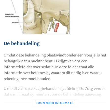
De behandeling
Omdat deze behandeling plaatsvindt onder een ‘roesje’ is het
belangrijk dat u nuchter bent. U krijgt van ons een
informatiefolder over sedatie. In deze folder staat alle
informatie over het ‘roesje’, waarom dit nodig is en waar u
rekening mee moet houden.
U meldt zich op de dagbehandeling, afdeling D1. Zorg ervoor
dat u minimaal 45 minuten voor de behandeling aanwezig
bent. U wordt met bed naar de wachtruimte van de
polikliniek pijnbestrijding gebracht en daar aangemeld.