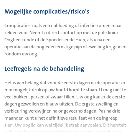
U kunt de wond als volgt koelen: doe diepvriesdoperwtjes in
een plastic zakje, bindt dit dicht, doe het in een vochtig
Mogelijke complicaties/risico's
washandje en leg dit op de wond. Dit doet u de dag van de
operatie en de volgende morgen, ’s nachts hoeft het niet. Bij
Complicaties zoals een nabloeding of infectie komen maar
geen zwelling of geen bloeding, dan liever niet koelen.
zelden voor. Neemt u direct contact op met de polikliniek
Oogheelkunde of de Spoedeisende Hulp, als u na een
Blijft de wond bloeden, druk met een steriel gaasje of een
operatie aan de oogleden ernstige pijn of zwelling krijgt in of
schone, gestreken, zakdoek de wond gedurende 10 minuten
rondom uw oog.
dicht.
Leefregels na de behandeling
Mocht zich een dikke korst op de wond vormen, dan kunt u
deze verwijderen door te deppen met gekookt lauw water en
Het is van belang dat voor de eerste dagen na de operatie zo
een schone, gestreken, zakdoek. U mag wel douchen maar
min mogelijk druk op uw hoofd komt te staan. U mag niet te
houdt de wond droog; we raden aan om ongeveer drie
veel bukken, persen of zwaar tillen. Uw oog kan er de eerste
weken niet te zwemmen.
dagen gezwollen en blauw uitzien. De ergste zwelling en
Vermijdt direct zonlicht door een zonnebril te dragen of
verkleuring verdwijnen na ongeveer 10 dagen. Pas na drie
goed in te smeren met een zonnebrandmiddel met hoge
maanden kunt u het definitieve resultaat van de ingreep
beschermingsfactor.
zien. Uw ooglid kan wel tijdelijk strak aanvoelen. Dit herstelt