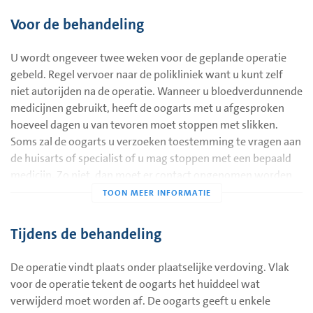
Voor de behandeling
U wordt ongeveer twee weken voor de geplande operatie
gebeld. Regel vervoer naar de polikliniek want u kunt zelf
niet autorijden na de operatie. Wanneer u bloedverdunnende
medicijnen gebruikt, heeft de oogarts met u afgesproken
hoeveel dagen u van tevoren moet stoppen met slikken.
Soms zal de oogarts u verzoeken toestemming te vragen aan
de huisarts of specialist of u mag stoppen met een bepaald
medicijn. Zo niet, dan moet er contact opgenomen worden
met de oogarts.
De dag van de behandeling
Tijdens de behandeling
U wordt verzocht uw patiëntenpas mee te brengen en
plaats te nemen in de wachtkamer.
De operatie vindt plaats onder plaatselijke verdoving. Vlak
voor de operatie tekent de oogarts het huiddeel wat
Eén uur tevoren neemt u twee paracetamol in van 500 mg.
verwijderd moet worden af. De oogarts geeft u enkele