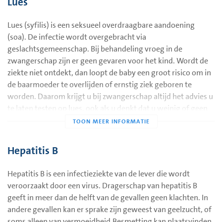
Lues
Soms maken vrouwen met bloedgroep Rhesus (c)-negatief
antistoffen tegen het bloed van de baby. Deze antistoffen
Lues (syfilis) is een seksueel overdraagbare aandoening
kunnen bloedarmoede bij de baby veroorzaken. Het bloed
(soa). De infectie wordt overgebracht via
van zwangeren met bloedgroep Rhesus (c)-negatief wordt
geslachtsgemeenschap. Bij behandeling vroeg in de
daarom in week 27 van de zwangerschap nog een keer
zwangerschap zijn er geen gevaren voor het kind. Wordt de
onderzocht op deze antistoffen. Als het laboratorium Rhesus
ziekte niet ontdekt, dan loopt de baby een groot risico om in
(c)-antistoffen vindt, krijgt u verder onderzoek. Zwangeren
de baarmoeder te overlijden of ernstig ziek geboren te
met de bloedgroep Rhesus (c)-positief hebben geen verder
worden. Daarom krijgt u bij zwangerschap altijd het advies u
onderzoek nodig.
te laten testen op lues, ook als u denkt dat u weinig of geen
kans op deze ziekte maakt.
Bloedgroep Rhesus (D)
Het laboratorium onderzoekt ook welke Rhesus (D)-
bloedgroep u heeft. Van de zwangeren heeft 84%
Hepatitis B
bloedgroep Rhesus (D)-positief en 16% Rhesus (D)-negatief.
Hepatitis B is een infectieziekte van de lever die wordt
U heeft bloedgroep Rhesus (D)-positief.
veroorzaakt door een virus. Dragerschap van hepatitis B
Als u bloedgroep Rhesus (D)-positief heeft, dan is er geen
geeft in meer dan de helft van de gevallen geen klachten. In
verder onderzoek nodig.
andere gevallen kan er sprake zijn geweest van geelzucht, of
U heeft bloedgroep Rhesus (D)-negatief
soms alleen van vermoeidheid.Besmetting kan plaatsvinden