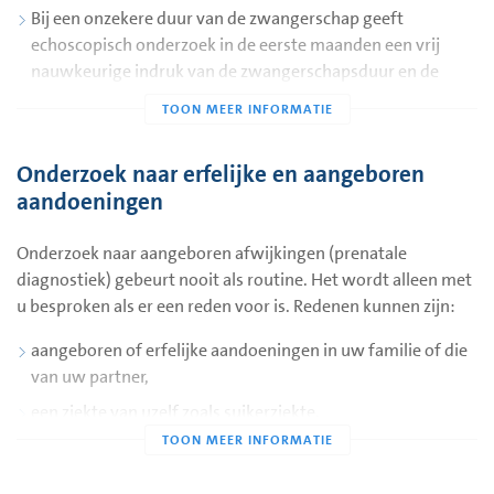
Bij een onzekere duur van de zwangerschap geeft
echoscopisch onderzoek in de eerste maanden een vrij
nauwkeurige indruk van de zwangerschapsduur en de
uitgerekende datum.
Bij bloedverlies in de zwangerschap kan vastgesteld
worden of de zwangerschap intact is. Het hartje klopt dan.
Onderzoek naar erfelijke en aangeboren
Bloedverlies kan een voorteken zijn van een miskraam,
aandoeningen
maar in de helft van de gevallen is er niets mis met de
zwangerschap. Het is van belang dat u zich realiseert dat
Onderzoek naar aangeboren afwijkingen (prenatale
echoscopisch onderzoek niets veranderd aan de uitkomst
diagnostiek) gebeurt nooit als routine. Het wordt alleen met
van de zwangerschap.
u besproken als er een reden voor is. Redenen kunnen zijn:
aangeboren of erfelijke aandoeningen in uw familie of die
van uw partner,
een ziekte van uzelf zoals suikerziekte,
het gebruik van bepaalde medicijnen die mogelijk
schadelijk zijn in de zwangerschap.