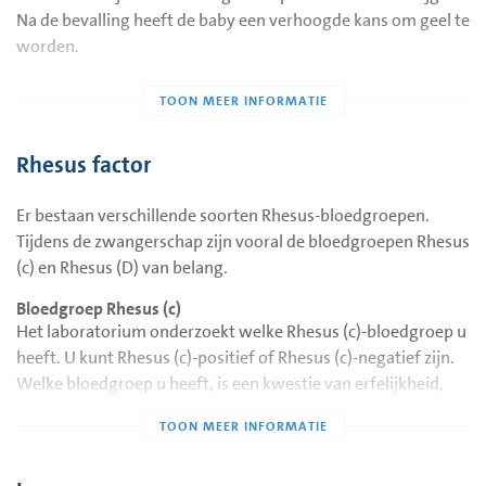
Na de bevalling heeft de baby een verhoogde kans om geel te
worden.
Elke zwangere wordt gecontroleerd op de aanwezigheid van
irregulaire antistoffen in het bloed. Als deze antistoffen
gevonden worden, kan ook aan de partner gevraagd worden
Rhesus factor
om zijn bloed te laten controleren. Daarmee kan bepaald
worden of er extra controles tijdens de zwangerschap
Er bestaan verschillende soorten Rhesus-bloedgroepen.
noodzakelijk zijn.
Tijdens de zwangerschap zijn vooral de bloedgroepen Rhesus
Als u niet precies weet wie de vader is van uw baby, is het
(c) en Rhesus (D) van belang.
verstandig dit aan de verloskundige of arts te vertellen.
Bloedgroep Rhesus (c)
Het laboratorium onderzoekt welke Rhesus (c)-bloedgroep u
heeft. U kunt Rhesus (c)-positief of Rhesus (c)-negatief zijn.
Welke bloedgroep u heeft, is een kwestie van erfelijkheid,
net als de kleur van uw ogen en haar. Van alle zwangeren
heeft 82% bloedgroep Rhesus (c)-positief en 18% heeft
bloedgroep Rhesus (c)-negatief.