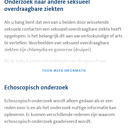
Onderzoek naar andere seksueel
overdraagbare ziekten
Infectie met HIV kan optreden door
gemeenschappelijk gebruik van naalden of spuiten
Als u bang bent dat een van u beiden door wisselende
seksuele contacten een seksueel overdraagbare ziekte heeft
via seksueel contact zonder condoom.
opgelopen, is het belangrijk dit aan uw verloskundige of arts
bloedtransfusies (in Nederland tussen 1980 en 1985).
te vertellen. Voorbeelden van seksueel overdraagbare
ziekten zijn chlamydia en gonorroe (druiper).
Ook de voorgeschiedenis van uw partner wat betreft het
gebruik van drugs, bloedtransfusies of wisselende contacten
Bij de baby kunnen ontstekingen van de ogen of een
is van belang.
longontsteking optreden. Onderzoek is mogelijk door
bijvoorbeeld een kweek van de baarmoedermond af te
Door middel van bloedonderzoek is een eventuele infectie
nemen. De behandeling bestaat uit een antibioticakuur die
met HIV aan te tonen.
Echoscopisch onderzoek
niet schadelijk is voor het ongeboren kind. Ook de partner
wordt doorgaans behandeld.
Echoscopisch onderzoek wordt alleen gedaan als er een
reden voor is en als het onderzoek nuttige informatie kan
opleveren. Er kunnen verschillende redenen zijn waarom
echoscopisch onderzoek geadviseerd wordt: