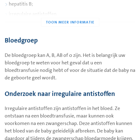
hepatitis B;
irregulaire antistoffen
HIV (Aids).
Mocht u bezwaar hebben tegen dit bloedonderzoek, dan
Bloedgroep
kunt u dit altijd met uw verloskundige of arts bespreken.
De bloedgroep kan A, B, AB of 0 zijn. Het is belangrijk uw
Rode hond wordt niet standaard bij elke zwangere
bloedgroep te weten voor het geval dat u een
gecontroleerd.
bloedtransfusie nodig hebt of voor de situatie dat de baby na
de geboorte geel wordt.
Onderzoek naar irregulaire antistoffen
Irregulaire antistoffen zijn antistoffen in het bloed. Ze
ontstaan na een bloedtransfusie, maar kunnen ook
voorkomen na een zwangerschap. Deze antistoffen kunnen
het bloed van de baby geleidelijk afbreken. De baby kan
daardoor al tijdens de zwangerschap bloedarmoede krijgen.