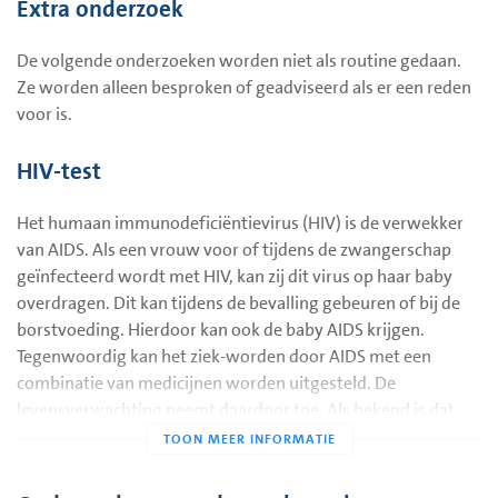
Extra onderzoek
kind. U hoeft verder niet meer gecontroleerd te worden op
gevaar meer voor besmetting met rode hond.
Rhesus (D)-antistoffen.
De volgende onderzoeken worden niet als routine gedaan.
Uw kind heeft bloedgroep Rhesus (D)-positief:
Ze worden alleen besproken of geadviseerd als er een reden
U krijgt in week 30 van de zwangerschap een injectie met
voor is.
anti-Rhesus D-antistoffen. De injectie maakt de kans erg
klein dat u zelf antistoffen gaat vormen die de baby ziek
HIV-test
kunnen maken. De baby merkt niets van de injectie en loopt
geen enkel risico. Na de bevalling krijgt u nog een keer een
Het humaan immunodeficiëntievirus (HIV) is de verwekker
injectie met anti-Rhesus D-antistoffen. Het is belangrijk dat u
van AIDS. Als een vrouw voor of tijdens de zwangerschap
zelf geen antistoffen gaat maken. Deze zouden schadelijk
geïnfecteerd wordt met HIV, kan zij dit virus op haar baby
kunnen zijn als u later opnieuw zwanger wordt van een
overdragen. Dit kan tijdens de bevalling gebeuren of bij de
Rhesus D-positief kind. Ook in een aantal bijzondere
borstvoeding. Hierdoor kan ook de baby AIDS krijgen.
verloskundige situaties krijgt u (extra) anti-Rhesus-D-
Tegenwoordig kan het ziek-worden door AIDS met een
antistoffen toegediend.
combinatie van medicijnen worden uitgesteld. De
levensverwachting neemt daardoor toe. Als bekend is dat
een zwangere geïnfecteerd is met HIV, kunnen medicijnen de
kans op overdracht van het virus op de baby verkleinen.
Borstvoeding wordt dan afgeraden.