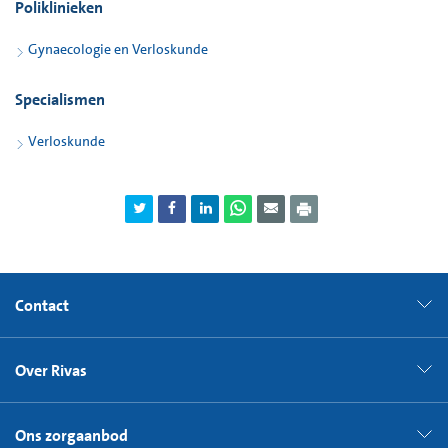
Poliklinieken
als de moeder 36 jaar of ouder is. De kans op een kind met
een chromosoomafwijking neemt geleidelijk toe met de
Gynaecologie en Verloskunde
leeftijd; aangeboren afwijkingen zoals een open rug
komen op hogere leeftijd niet vaker voor.
Specialismen
Onderzoek naar erfelijke en aangeboren aandoeningen
Verloskunde
wordt antenatale of prenatale diagnostiek genoemd Met
een vlokkentest of een vruchtwaterpunctie kunnen
chromosoomafwijkingen worden aangetoond. Een
voorbeeld is Downsyndroom. Twee onderzoeken kunnen
aangeven of u een grote of kleine kans hebt op een kind met
Downsyndroom.
Contact
Echchoscopisch onderzoek. Daarbij wordt de dikte
gemeten van de nekplooi van de foetus (de vrucht) in de
derde maand van de zwangerschap.
Over Rivas
Bloedonderzoek. Dit onderzoek vindt plaats bij 15 weken en
geeft informatie over de kans op een open ruggetje.
Ons zorgaanbod