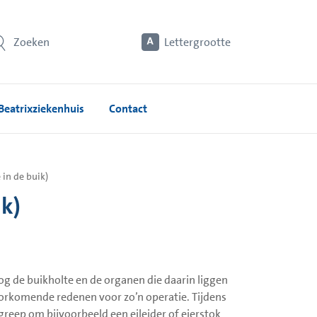
Zoeken
Lettergrootte
Beatrixziekenhuis
Contact
 in de buik)
ik)
og de buikholte en de organen die daarin liggen
oorkomende redenen voor zo’n operatie. Tijdens
greep om bijvoorbeeld een eileider of eierstok