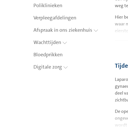
Poliklinieken
weg t
Hier be
Verpleegafdelingen
waar m
Afspraak in ons ziekenhuis
eierst
Wachttijden
De b
Bloedprikken
Een no
Tijd
Digitale zorg
baarmo
eierst
Laparo
evenal
gynaec
de baa
deel v
liggen
zichtb
hormon
eierst
De ope
eileid
ongeve
bevruc
wordt 