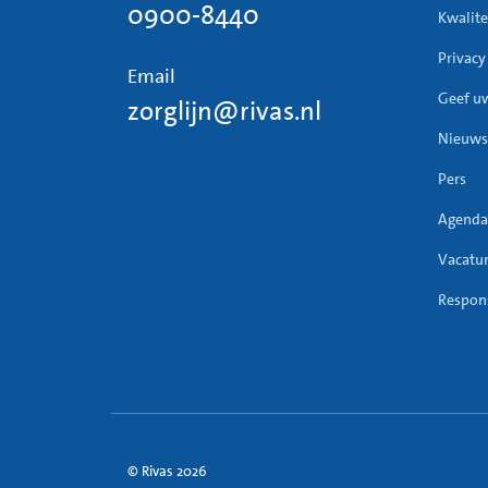
0900-8440
Kwalite
prik
Eile
Privacy
Email
Klac
Geef u
zorglijn@rivas.nl
op e
(SOA
Nieuws
kijk
Pers
Buit
Agenda
De m
uter
Vacatu
buit
Respons
toes
buit
Langdu
Langdu
tijden
© Rivas 2026
endome