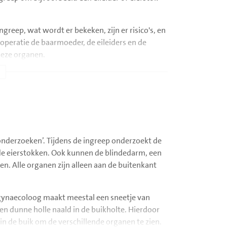
ngreep, wat wordt er bekeken, zijn er risico's, en
peratie de baarmoeder, de eileiders en de
deze organen.
 brede bovenkant monden twee eileiders in de
 beginnen bij de baarmoeder en eindigen bij de
scopie ziet de arts de eileiders en eierstokken,
 onderzoeken’. Tijdens de ingreep onderzoekt de
 baarmoeder dat in de vagina (schede) uitmondt,
 de eierstokken. Ook kunnen de blindedarm, een
zichtbaar. Baarmoeder, eileiders en eierstokken
en. Alle organen zijn alleen aan de buitenkant
er in het bekken. De eierstokken maken
er elke maand bij de eisprong een eicel uit de
 komen via de vagina en de baarmoeder door de
e gynaecoloog maakt meestal een sneetje van
unnen de zaadcellen een eicel bevruchten. De
en dunne holle naald in de buikholte. Hierdoor
niet-bevruchte eicel lost vanzelf op.
n de buik om de verschillende organen te zien.