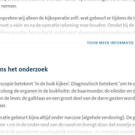
e nemen.
spreken wij alleen de kijkoperatie zelf: wat gebeurt er tijdens de i
oet u vóór en na de operatie rekening mee houden. Omdat bij de o
okken worden beoordeeld, volgt eerst algemene informatie over 
aarmoeder, eileiders en eierstokken
rmale baarmoeder heeft de vorm en grootte van een peer. Aan de
ens het onderzoek
eder uit. Deze dunne, soepele buisjes, die zo’n 8-10 cm lang zijn,
okken. Normale eierstokken zijn ongeveer 3 cm groot. Bij een laparo
scopie betekent ‘in de buik kijken’. Diagnostisch betekent ‘om te
s het bovenste deel van de baarmoeder. Het onderste deel van de
oloog de organen in de buikholte: de baarmoeder, de eileider en
rmoedermond of baarmoederhals, is tijdens een laparoscopie niet 
an de lever, de galblaas en een groot deel van de darm gezien word
 niet los in de buik, maar zitten met bindweefselbanden vast ond
aar.
en die elke maand het baarmoederslijmvlies opbouwen. Ook komt 
okken vrij. De eileiders hebben een transportfunctie. Zaadcellen
ratie gebeurt bijna altijd onder narcose (algehele verdoving). D
ers naar de eierstok toe. Als een eisprong heeft plaatsgevonden, k
er 1 cm in de onderrand van de navel en brengt door dat sneetje e
hte eicel wordt door de eileider naar de baarmoeder vervoerd. Een 
de buik gevuld met onschadelijk koolzuurgas. Zo ontstaat ruimte i