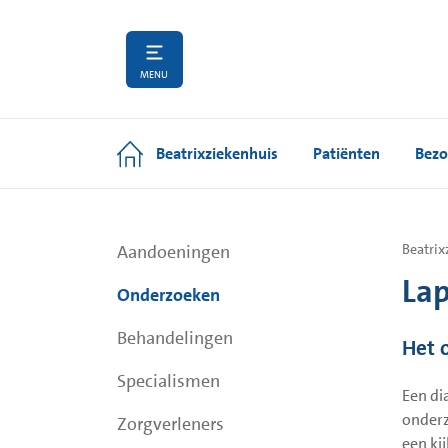
MENU
Beatrixziekenhuis
Patiënten
Bezo
Aandoeningen
Beatrix
Lap
Onderzoeken
Behandelingen
Het 
Specialismen
Een di
onderz
Zorgverleners
een ki