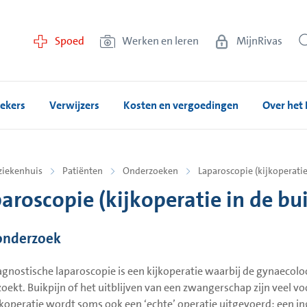
Spoed
Werken en leren
MijnRivas
ekers
Verwijzers
Kosten en vergoedingen
Over het 
ziekenhuis
Patiënten
Onderzoeken
Laparoscopie (kijkoperatie
aroscopie (kijkoperatie in de bu
onderzoek
agnostische laparoscopie is een kijkoperatie waarbij de gynaecolo
oekt. Buikpijn of het uitblijven van een zwangerschap zijn veel v
jkoperatie wordt soms ook een ‘echte’ operatie uitgevoerd: een in