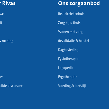
 Rivas
Ons zorgaanbod
vas
Beatrixziekenhuis
it
Zorg bij u thuis
Wonen met zorg
w mening
Revalidatie & herstel
Dagbesteding
Fysiotherapie
Logopedie
res
Ergotherapie
ible disclosure
Voeding & leefstijl