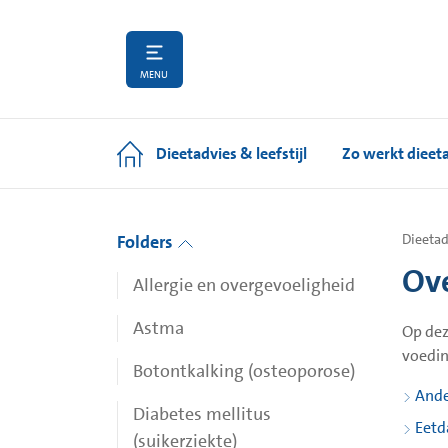
MENU
Dieetadvies & leefstijl
Zo werkt dieet
Folders
Dieetad
Ov
Allergie en overgevoeligheid
Astma
Op dez
voedin
Botontkalking (osteoporose)
Ande
Diabetes mellitus
Eetd
(suikerziekte)