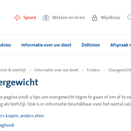
Spoed
Werken en leren
MijnRivas
advies
Informatie over uw dieet
Diëtisten
Afspraak
vies & leefstijl
Informatie over uw dieet
Folders
Overgewicht
ergewicht
e pagina vindt u tips om overgewicht tegen te gaan of om af te v
g als leefstijl. Ook is er informatie beschikbaar over het aantal c
rs kopen, anders eten
agboek