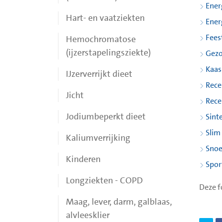
Ener
Hart- en vaatziekten
Ener
Fees
Hemochromatose
(ijzerstapelingsziekte)
Gezo
Kaas
IJzerverrijkt dieet
Rece
Jicht
Rece
Jodiumbeperkt dieet
Sinte
Slim
Kaliumverrijking
Sno
Kinderen
Spor
Longziekten - COPD
Deze f
Maag, lever, darm, galblaas,
alvleesklier