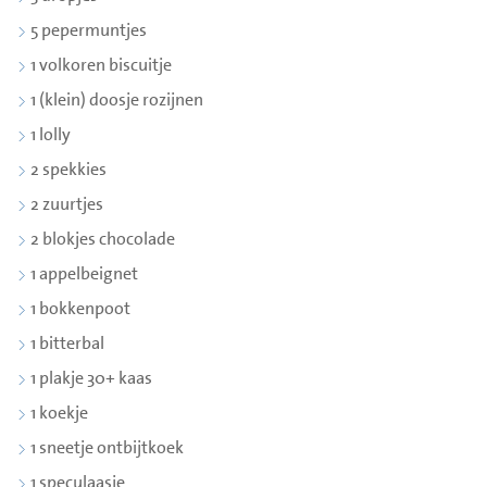
5 pepermuntjes
1 volkoren biscuitje
1 (klein) doosje rozijnen
1 lolly
2 spekkies
2 zuurtjes
2 blokjes chocolade
1 appelbeignet
1 bokkenpoot
1 bitterbal
1 plakje 30+ kaas
1 koekje
1 sneetje ontbijtkoek
1 speculaasje