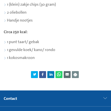
1 (klein) zakje chips (30 gram)
2 oliebollen
Handje nootjes
Circa 250 kcal:
1 punt taart/ gebak
1 gevulde koek/ kano/ rondo
1 kokosmakroon
Contact