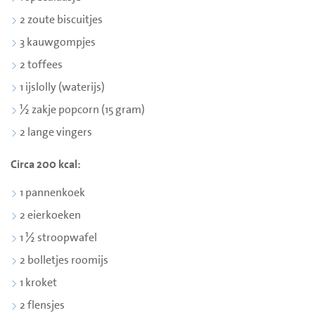
2 zoute biscuitjes
3 kauwgompjes
2 toffees
1 ijslolly (waterijs)
½ zakje popcorn (15 gram)
2 lange vingers
Circa 200 kcal:
1 pannenkoek
2 eierkoeken
1 ½ stroopwafel
2 bolletjes roomijs
1 kroket
2 flensjes