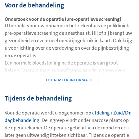
Voor de behandeling
Onderzoek voor de operatie (pre-operatieve screening)
U bezoekt voor uw opname in het ziekenhuis de polikliniek
pre-operatieve screening de anesthesist. Hij of zij brengt uw
gezondheid en eventueel medicijngebruik in kaart. Ook krijgt
u voorlichting over de verdoving en over de pijnbestrijding
na de operatie.
Een normale bloedstolling na de operatie is van groot
belang. Daarom mag u voorafgaand aan de ingreep geen
bloedverdunnende middelen gebruiken. Deze middelen
zorgen ervoor dat het bloed minder goed of geheel niet stolt.
Het gaat hierbij met name om pijnstillers die
Tijdens de behandeling
acetylsalicylzuur bevatten (zoals Aspirine, Acetosal, Ascal
etc.). Wanneer u wordt begeleid door de trombosedienst en
Voor de operatie wordt u opgenomen op
afdeling 1 Zuid/D1:
dus antistolling gebruikt, moet u dit absoluut melden aan de
dagbehandeling
. De ingreep vindt onder narcose plaats op
behandelend Keel, Neus-en Oorarts en de anesthesist.
de operatiekamer. De operatie gebeurt via de mond en er is
Eveneens moet u vermelden of er in uw familie aangeboren
later geen uitwendig litteken zichtbaar. Tijdens de operatie
bloedstollingsstoornissen voorkomen.