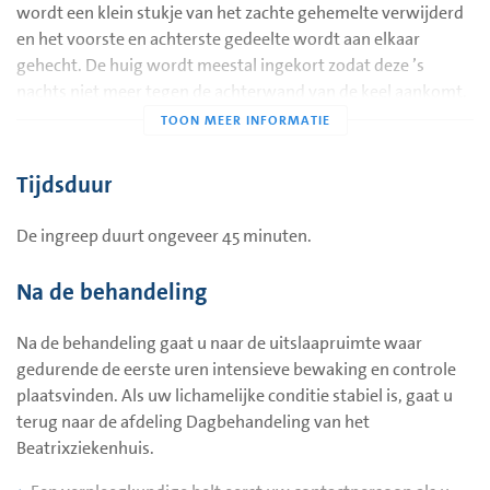
wordt een klein stukje van het zachte gehemelte verwijderd
Na het bezoek aan de anesthesist heeft u een gesprek met
en het voorste en achterste gedeelte wordt aan elkaar
een verpleegkundige. De verpleegkundige noteert
gehecht. De huig wordt meestal ingekort zodat deze ’s
degegevens die van belang zijn voor uw behandeling in het
nachts niet meer tegen de achterwand van de keel aankomt.
ziekenhuis. U krijgt aanvullende informatie over de operatie
Als het snurken mede veroorzaakt wordt door de
en instructies voor de opname.
keelamandelen worden deze ook verwijderd.
Voorbereiding thuis
Tijdsduur
U wordt verzocht om de medicijnen die u gebruikt mee te
nemen naar het ziekenhuis. In de folder
Anesthesie
staat
De ingreep duurt ongeveer 45 minuten.
vanaf wanneer u niet meer mag eten en drinken. U heeft
deze ontvangen bij uw bezoek aan de anesthesist of de
Na de behandeling
informatie is via het
online cliëntenportaal
MijnRivas
toegekend. Middels uw DigiD kunt u op dit portaal
Na de behandeling gaat u naar de uitslaapruimte waar
inloggen en zo de toegekende folders inzien. Op de ochtend
gedurende de eerste uren intensieve bewaking en controle
van de operatie moet u zich thuis douchen.
plaatsvinden. Als uw lichamelijke conditie stabiel is, gaat u
terug naar de afdeling Dagbehandeling van het
Beatrixziekenhuis.