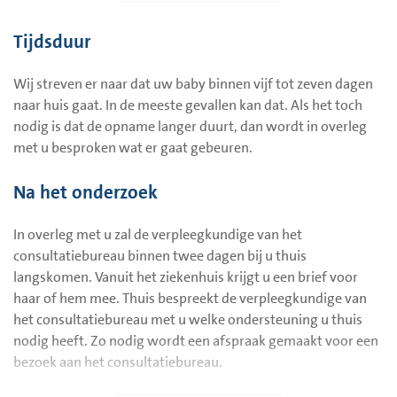
De fysiotherapeut komt langs om de houding van uw baby
te bekijken. Hij of zij adviseert u en de verpleegkundige hoe
Tijdsduur
u uw baby het beste optilt, voedt en in- en uit bad en/of
bed helpt. Dit is nodig om een eventuele gespannen
Wij streven er naar dat uw baby binnen vijf tot zeven dagen
houding (overstrekken) zoveel mogelijk te voorkomen.
naar huis gaat. In de meeste gevallen kan dat. Als het toch
De kinderpsycholoog bekijkt samen met u hoe u de
nodig is dat de opname langer duurt, dan wordt in overleg
zwangerschap en bevalling heeft beleefd, wat het huilen
met u besproken wat er gaat gebeuren.
voor u betekent, welke manieren van troosten hielpen en
welke niet.
Na het onderzoek
Tijdens de opname neemt de kinderverpleegkundige van
het ziekenhuis contact op met de verpleegkundige van het
In overleg met u zal de verpleegkundige van het
consultatiebureau om de overgang van huis naar het
consultatiebureau binnen twee dagen bij u thuis
ziekenhuis en andersom zo goed mogelijk te laten
langskomen. Vanuit het ziekenhuis krijgt u een brief voor
verlopen.
haar of hem mee. Thuis bespreekt de verpleegkundige van
het consultatiebureau met u welke ondersteuning u thuis
De kinderarts kan u doorverwijzen naar een
nodig heeft. Zo nodig wordt een afspraak gemaakt voor een
verpleegkundige of pedagogisch medewerkster voor
bezoek aan het consultatiebureau.
videointeractiebegeleiding. Tijdens de opname wordt bij u
en uw kind een zorgmoment gefilmd. Bij het terugkijken