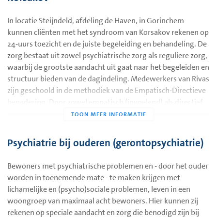
In locatie Steijndeld, afdeling de Haven, in Gorinchem
kunnen cliënten met het syndroom van Korsakov rekenen op
24-uurs toezicht en de juiste begeleiding en behandeling. De
zorg bestaat uit zowel psychiatrische zorg als reguliere zorg,
waarbij de grootste aandacht uit gaat naar het begeleiden en
structuur bieden van de dagindeling. Medewerkers van Rivas
zijn geschoold in de methodiek van de Empatisch-Directieve
benadering. Door zowel empatisch (invoelend) als directief
(sturend) te handelen, bereik je positieve resultaten bij
cliënten met het syndroom van Korsakov. Zij lijden namelijk
aan geheugenstoornissen en stoornissen in plannen en
Psychiatrie bij ouderen (gerontopsychiatrie)
organiseren. De Empatische-Directieve benadering helpt hen
om zo goed mogelijk met deze stoornis om te gaan. Verder
Bewoners met psychiatrische problemen en - door het ouder
wordt de behandeling en begeleiding geboden door een
worden in toenemende mate - te maken krijgen met
team van gespecialiseerde medewerkers. Zij werken nauw
lichamelijke en (psycho)sociale problemen, leven in een
samen met GGZ (Geestelijke Gezondheidszorg) Yulius en de
woongroep van maximaal acht bewoners. Hier kunnen zij
Bouman verslavingszorg.
Hier
vindt u uitgebreide informatie
rekenen op speciale aandacht en zorg die benodigd zijn bij