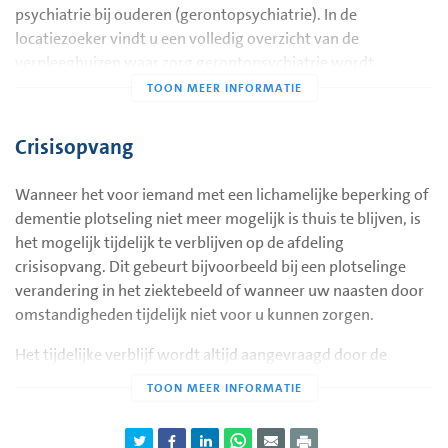
over de Korsakov-afdeling in locatie Steijndeld.
psychiatrie bij ouderen (gerontopsychiatrie). In de
locatiezoeker vindt u een volledig overzicht van de
verpleeghuizen waar zorg gerontopsychiatrie wordt
verleend.
Crisisopvang
Wanneer het voor iemand met een lichamelijke beperking of
dementie plotseling niet meer mogelijk is thuis te blijven, is
het mogelijk tijdelijk te verblijven op de afdeling
crisisopvang. Dit gebeurt bijvoorbeeld bij een plotselinge
verandering in het ziektebeeld of wanneer uw naasten door
omstandigheden tijdelijk niet voor u kunnen zorgen.
Het tijdelijke verblijf wordt altijd aangevraagd door de
huisarts of door de verpleegkundige van het Geriatrisch
Onderzoek en Advies Centrum (GOAC). Het uiteindelijke
besluit wordt in samenspraak met de cliënt en de familie