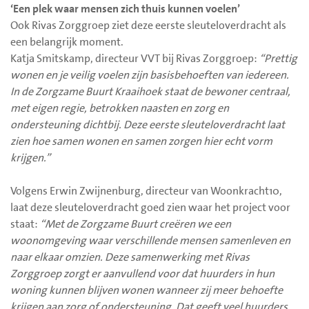
‘Een plek waar mensen zich thuis kunnen voelen’
Ook Rivas Zorggroep ziet deze eerste sleuteloverdracht als
een belangrijk moment.
Katja Smitskamp, directeur VVT bij Rivas Zorggroep:
“
Prettig
wonen en je veilig voelen zijn basisbehoeften van iedereen
.
In de Zorgzame Buurt Kraaihoek staat de bewoner centraal,
met eigen regie, betrokken naasten en zorg en
ondersteuning dichtbij. Deze eerste sleuteloverdracht laat
zien hoe samen wonen en samen zorgen hier echt vorm
krijgen.
”
Volgens Erwin Zwijnenburg, directeur van Woonkracht10,
laat deze sleuteloverdracht goed zien waar het project voor
staat:
“Met de Zorgzame Buurt creëren we een
woonomgeving waar verschillende mensen samenleven en
naar elkaar omzien. Deze samenwerking met Rivas
Zorggroep zorgt er aanvullend voor dat huurders in hun
woning kunnen blijven wonen wanneer zij meer behoefte
krijgen aan zorg of ondersteuning. Dat geeft veel huurders