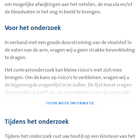
om mogelijke afwijkingen aan het netvlies, de macula en/of
de bloedvaten in het oog in beeld te brengen.
Voor het onderzoek
In verband met een goede doorstroming van de vloeistof in
de vaten van de arm, vragen wij u geen strakke bovenkleding
te dragen.
Het contrastonderzoek kan kleine risico's met zich mee
brengen. Om de kans op risico's te verkleinen, vragen wij u
de bijgevoegde vragenlijst in te vullen. De lijst bevat vragen
die betrekking heeft op uw gezondheid. Lever de ingevulde
lijst in tijdens uw bezoek de assistente. Zonder de ingevulde
lijst kan het onderzoek niet plaatsvinden.
Wanneer u weet dat u een allergie heeft voor
Tijdens het onderzoek
natriumfluoresceïne, dient u dit voorafgaand aan het
onderzoek telefonisch te melden bij poli oogheelkunde
Tijdens het onderzoek rust uw hoofd op een kinsteun van het