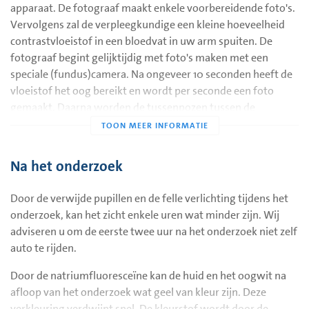
maandag t/m vrijdag 08:00 – 16:30 uur telefoonnummer
apparaat. De fotograaf maakt enkele voorbereidende foto's.
(0183) 644355.
Vervolgens zal de verpleegkundige een kleine hoeveelheid
contrastvloeistof in een bloedvat in uw arm spuiten. De
Voorbereiding op het onderzoek
fotograaf begint gelijktijdig met foto's maken met een
Voor het maken van een fluorescentie-angiogram is het
speciale (fundus)camera. Na ongeveer 10 seconden heeft de
nodig dat uw pupillen verwijd zijn. U krijgt hiervoor twee
vloeistof het oog bereikt en wordt per seconde een foto
keer, met een tussenpauze van ongeveer 15 minuten,
gemaakt. Daarna worden de tussenpozen tussen de
pupilverwijdende druppels in uw ogen. Het duurt ongeveer
opnamen groter. De vaten van het netvlies en het vaatvlies
30 minuten voordat de druppels werken. Hierna kan met het
lichten hierdoor op.
onderzoek worden gestart.
Na het onderzoek
De contrastvloeistof natriumfluoresceïne laat de
oppervlakkige netvliesvaten zien. Het nemen van de foto's
Door de verwijde pupillen en de felle verlichting tijdens het
duurt 5 tot 10 minuten.
onderzoek, kan het zicht enkele uren wat minder zijn. Wij
Het totale onderzoek, inclusief het inwerken van de
adviseren u om de eerste twee uur na het onderzoek niet zelf
oogdruppels, duurt ongeveer 45 minuten. De uitslag van het
auto te rijden.
onderzoek krijgt u van de oogarts.
Door de natriumfluoresceïne kan de huid en het oogwit na
afloop van het onderzoek wat geel van kleur zijn. Deze
verkleuring verdwijnt snel. De kleurstof wordt door de