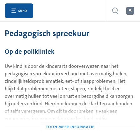
MENU
Pedagogisch spreekuur
Op de polikliniek
Uw kind is door de kinderarts doorverwezen naar het
pedagogisch spreekuur in verband met overmatig huilen,
zindelijkheidsproblematiek, eet- of slaapproblemen. Het
blijkt dat problemen met eten, slapen, zindelijkheid en
overmatig huilen tot veel onrust en bezorgdheid kan zorgen
bij ouders en kind. Hierdoor kunnen de klachten aanhouden
of zelfs verergeren. Om dit te doorbreken is vaak een
verandering in de opvoeding van het kind nodig.
Tijdens het reguliere spreekuur van de kinderarts is er weinig
tijd om uitgebreid op de opvoedkundige kant van deze