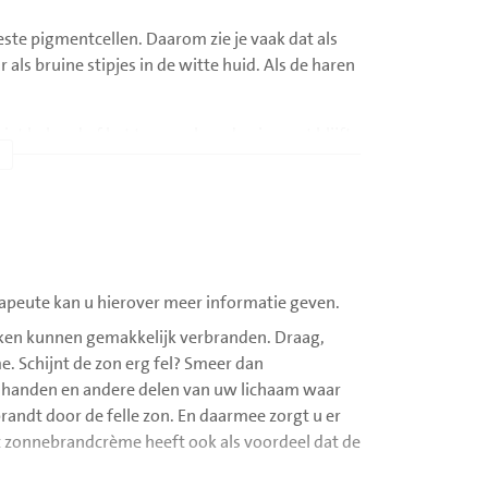
este pigmentcellen. Daarom zie je vaak dat als
r als bruine stipjes in de witte huid. Als de haren
iet bekend of het teruggekeerde pigment blijft
ezen om geen behandeling te starten. Mocht u wel
.
rapeute kan u hierover meer informatie geven.
ekken kunnen gemakkelijk verbranden. Draag,
lden zijn
corticosteroïd-crèmes
en
. Schijnt de zon erg fel? Smeer dan
tegen de pigmentcellen te vechten. Vooral bij
 handen en andere delen van uw lichaam waar
topt. Pas na enkele maanden is duidelijk of de
randt door de felle zon. En daarmee zorgt u er
t zonnebrandcrème heeft ook als voordeel dat de
UVB) licht. De behandeling wordt uitgevoerd in