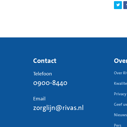
Is viti
Het ver
hetzel
Contact
Over
Telefoon
Over Ri
0900-8440
Kwalite
Privacy
Email
Geef u
zorglijn@rivas.nl
Nieuws
Pers