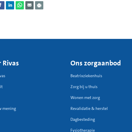
ligo te genezen of blijft u er altijd last van houden?
loop van de ziekte is niet goed te voorspellen. Gewoonlijk breidt de 
fde. In sommige gevallen kan spontane verbetering optreden.
 Rivas
Ons zorgaanbod
vas
Beatrixziekenhuis
it
Zorg bij u thuis
Wonen met zorg
w mening
Revalidatie & herstel
Dagbesteding
Fysiotherapie