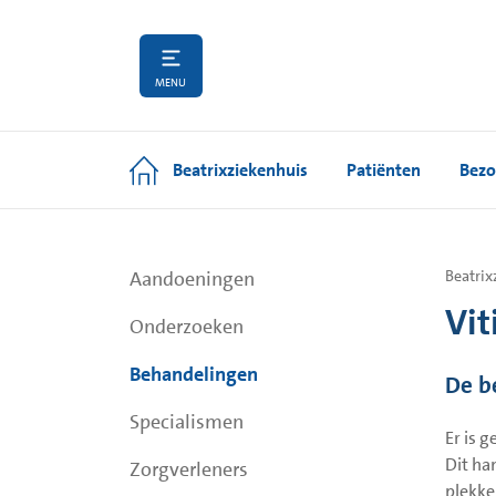
MENU
Beatrixziekenhuis
Patiënten
Bezo
Aandoeningen
Beatrix
Vit
Onderzoeken
Behandelingen
De b
Specialismen
Er is 
Dit ha
Zorgverleners
plekke