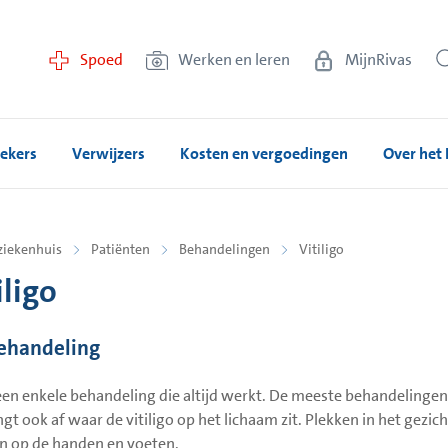
Spoed
Werken en leren
MijnRivas
ekers
Verwijzers
Kosten en vergoedingen
Over het 
ziekenhuis
Patiënten
Behandelingen
Vitiligo
iligo
ehandeling
geen enkele behandeling die altijd werkt. De meeste behandelinge
ngt ook af waar de vitiligo op het lichaam zit. Plekken in het gez
n op de handen en voeten.