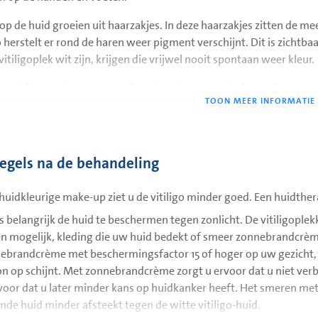
op de huid groeien uit haarzakjes. In deze haarzakjes zitten de me
o herstelt er rond de haren weer pigment verschijnt. Dit is zichtbaa
vitiligoplek wit zijn, krijgen die vrijwel nooit spontaan weer kleur.
andelingen duren meestal lang. Van de meeste behandelingen is n
n na het stoppen van de behandeling.
t de vitiligo niet te behandelen. Er zijn ook mensen die ervoor ki
behandeld willen worden, dan zijn er verschillende mogelijkheden
regels na de behandeling
r meest gebruikte behandelingen worden hieronder besproken.
huidkleurige make-up ziet u de vitiligo minder goed. Een huidthe
is belangrijk de huid te beschermen tegen zonlicht. De vitiligopl
gt een crème die u eenmaal per dag op de plekken smeert. Voorbee
en mogelijk, kleding die uw huid bedekt of smeer zonnebrandcrème
imuscrème. De crèmes proberen het afweersysteem te stoppen om 
ebrandcrème met beschermingsfactor 15 of hoger op uw gezicht,
ende vitiligo kunnen deze crèmes zorgen dat verdere uitbreiding s
on op schijnt. Met zonnebrandcrème zorgt u ervoor dat u niet verb
eling werkt.
voor dat u later minder kans op huidkanker heeft. Het smeren me
herapie
nde huid minder afsteekt tegen de witte vitiligo-huid.
 een behandeling met ultraviolet licht. Meestal met ultraviolet-B (