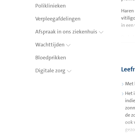
Poliklinieken
Haren 
vitilig
Verpleegafdelingen
in een 
Afspraak in ons ziekenhuis
De beh
Wachttijden
bestaa
U hoef
Bloedprikken
graag 
Leef
Digitale zorg
De vie
Met 
Crème
Het 
U krij
indi
tacrol
zonn
beginn
de z
behand
ook 
Lichtt
gezo
Dit is