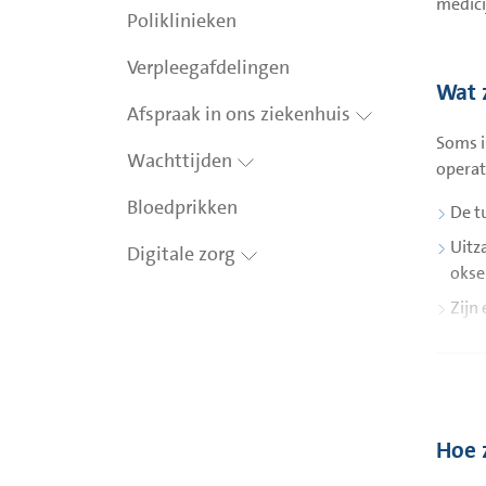
medici
Poliklinieken
Verpleegafdelingen
Wat 
Afspraak in ons ziekenhuis
Soms i
Wachttijden
operat
Bloedprikken
De t
Uitz
Digitale zorg
okse
Zijn
De w
Is e
onde
Hoe 