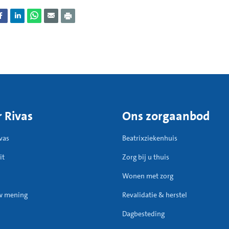
len kan niet in ons ziekenhuis. We werken hiervoor samen met het 
 Den Bosch en Tilburg.
 Rivas
Ons zorgaanbod
vas
Beatrixziekenhuis
it
Zorg bij u thuis
Wonen met zorg
w mening
Revalidatie & herstel
Dagbesteding