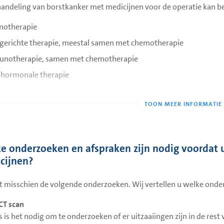
andeling van borstkanker met medicijnen voor de operatie kan be
otherapie
gerichte therapie, meestal samen met chemotherapie
notherapie, samen met chemotherapie
-hormonale therapie
t van uw arts of verpleegkundig specialist welke behandeling u kr
illende behandelingen betekenen.
therapie
herapie is een behandeling met cytostatica. Dit zijn medicijnen 
e onderzoeken en afspraken zijn nodig voordat 
gt een aantal chemokuren. Deze worden afgewisseld met periodes 
cijnen?
richte therapie
gt misschien de volgende onderzoeken. Wij vertellen u welke onder
tumor HER2-positief? Dan krijgt u misschien een behandeling met d
CT scan
ert de werking van het eiwit HER2. Daardoor stoppen de tumorcel
 is het nodig om te onderzoeken of er uitzaaiingen zijn in de rest
al samen met chemotherapie gegeven.