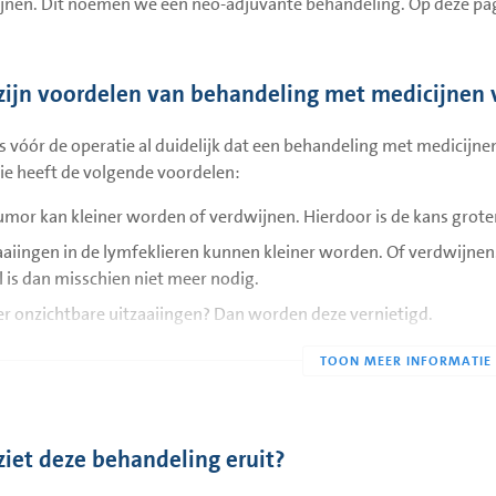
jnen. Dit noemen we een neo-adjuvante behandeling. Op deze pagi
zijn voordelen van behandeling met medicijnen 
s vóór de operatie al duidelijk dat een behandeling met medicijne
ie heeft de volgende voordelen:
umor kan kleiner worden of verdwijnen. Hierdoor is de kans grot
aaiingen in de lymfeklieren kunnen kleiner worden. Of verdwijnen.
l is dan misschien niet meer nodig.
 er onzichtbare uitzaaiingen? Dan worden deze vernietigd.
erking van de chemotherapie op de tumor is zichtbaar. Wordt de t
r een kans op een erfelijke vorm van borstkanker? Dan is er door 
rzoek naar te doen. En kunt u rustig en goed doordacht een besli
ziet deze behandeling eruit?