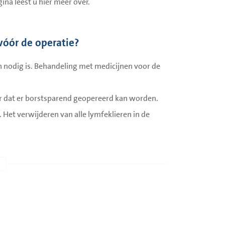
na leest u hier meer over.
vóór de operatie?
n nodig is. Behandeling met medicijnen voor de
er dat er borstsparend geopereerd kan worden.
 Het verwijderen van alle lymfeklieren in de
umor kleiner? Dan slaan de medicijnen aan.
de behandeling met medicijnen meer tijd om hier
ssing nemen over de operatie.