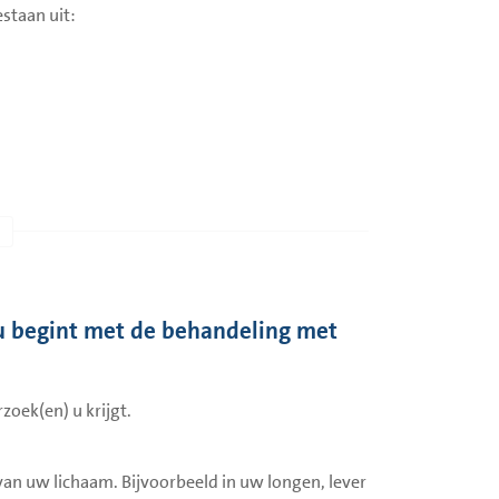
staan uit:
ijgt. Hieronder leggen we uit wat de
die tumorcellen doden. Of hun celdeling remmen.
u begint met de behandeling met
van rust.
zoek(en) u krijgt.
oelgerichte therapie. Doelgerichte therapie
len met groeien. Doelgerichte therapie wordt
 van uw lichaam. Bijvoorbeeld in uw longen, lever