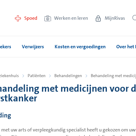
Spoed
Werken en leren
MijnRivas
ekers
Verwijzers
Kosten en vergoedingen
Over het 
ziekenhuis
Patiënten
Behandelingen
Behandeling met medicij
andeling met medicijnen voor de
stkanker
ding
met uw arts of verpleegkundig specialist heeft u gekozen om uw