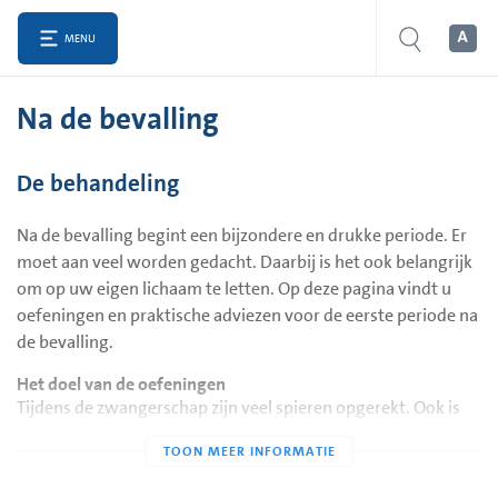
MENU
Na de bevalling
De behandeling
Na de bevalling begint een bijzondere en drukke periode. Er
moet aan veel worden gedacht. Daarbij is het ook belangrijk
om op uw eigen lichaam te letten. Op deze pagina vindt u
oefeningen en praktische adviezen voor de eerste periode na
de bevalling.
Het doel van de oefeningen
Tijdens de zwangerschap zijn veel spieren opgerekt. Ook is
het steunweefsel verslapt onder invloed van hormonen.
Vooral de bekkenbodemspieren en de buikspieren hebben
het zwaar te verduren gehad. Uiteindelijk moeten de spieren