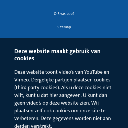
Als u weer thuis bent, is het raadzaam om de postnatale
gymnastiek via de thuiszorg te volgen. Daar krijgt u
© Rivas 2026
vervolgoefeningen en houdings- en bewegingsadviezen.
Sitemap
Oefeningen
Bekkenbodemspieren
Ga op uw rug liggen met opgetrokken benen. Probeer de
Deze website maakt gebruik van
bekkenbodemspieren aan te spannen; trek de anus in alsof u
cookies
'een windje' moet ophouden. Span de spieren kort aan en
ontspan ze daarna.
Deze website toont video’s van YouTube en
Herhaal dit tien keer.
Vimeo. Dergelijke partijen plaatsen cookies
(third party cookies). Als u deze cookies niet
Deze oefening geeft een betere doorbloeding van de
wilt, kunt u dat hier aangeven. U kunt dan
bekkenbodem. Hierdoor geneest de wond sneller, heeft u
minder pijn, komt het spiergevoel van de bekkenbodem
geen video’s op deze website zien. Wij
eerder terug en zullen de bekkenbodemspieren zich sneller
plaatsen zelf ook cookies om onze site te
herstellen. Het is zeer belangrijk om de bekkenbodem zo
verbeteren. Deze gegevens worden niet aan
snel mogelijk weer bij alles te gaan betrekken, om klachten
derden verstrekt.