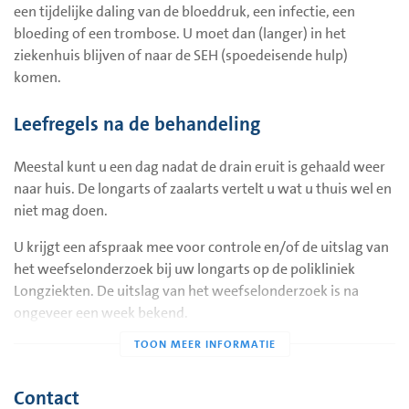
een tijdelijke daling van de bloeddruk, een infectie, een
De insteekplaats van de drain moet droog blijven. Daarom
bloeding of een trombose. U moet dan (langer) in het
kunt u niet douchen. De verpleegkundige verschoont
ziekenhuis blijven of naar de SEH (spoedeisende hulp)
regelmatig het verband op de insteekplaats. Meestal wordt
komen.
er de volgende dag een longfoto gemaakt om te controleren
of de drain goed zit en of de long ontplooit. De longarts
Leefregels na de behandeling
beoordeelt de foto en spreekt af wanneer een volgende
longfoto wordt gemaakt. Aan de hand van de longfoto’s kan
Meestal kunt u een dag nadat de drain eruit is gehaald weer
de arts beoordelen of de drain eruit mag of dat er verdere
naar huis. De longarts of zaalarts vertelt u wat u thuis wel en
behandeling nodig is.
niet mag doen.
Als u weer naar huis mag, krijgt een formulier mee waarop
U krijgt een afspraak mee voor controle en/of de uitslag van
aangegeven staat hoe te handelen bij eventuele problemen.
het weefselonderzoek bij uw longarts op de polikliniek
Dit formulier bewaart u tot twee weken nadat u bent
Longziekten. De uitslag van het weefselonderzoek is na
thuisgekomen.
ongeveer een week bekend.
Afspraak
Als u thuis lichamelijke klachten krijgt, bijvoorbeeld koorts
Wanneer u naar huis mag, krijgt u een afspraak mee om
(38,5°C of hoger), pijn bij het ademhalen of plotselinge
terug te komen op de polikliniek.
benauwdheid of de wond gaat ontsteken (roodheid,
Contact