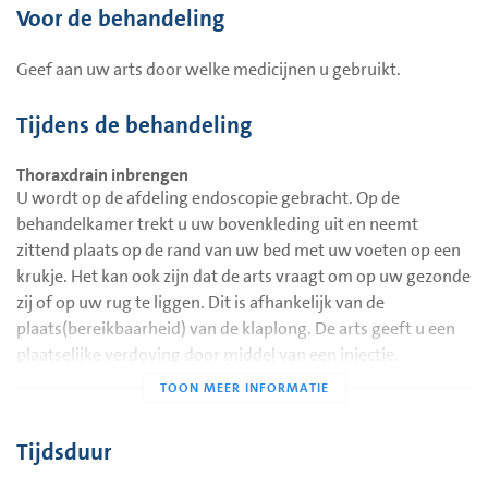
Voor de behandeling
“inklapt” en nog maar gedeeltelijk of zelfs helemaal niet
meer mee kan doen met de ademhaling. Dit veroorzaakt
Geef aan uw arts door welke medicijnen u gebruikt.
benauwdheid en pijn boven in de rug, bij uw
schouderbladen. Bij een grote klaplong brengt de arts een
Tijdens de behandeling
thoraxdrain in. Via de drain kan evt. vocht en de ophoopte
lucht tussen de longvliezen weggezogen worden d.m.v.
Thoraxdrain inbrengen
lichte zuigkracht. De drain wordt daarom aangesloten op
U wordt op de afdeling endoscopie gebracht. Op de
een afzuigsysteem. Hierdoor wordt het vacuüm weer
behandelkamer trekt u uw bovenkleding uit en neemt
hersteld en zal de long zich weer kunnen ontplooien.
zittend plaats op de rand van uw bed met uw voeten op een
krukje. Het kan ook zijn dat de arts vraagt om op uw gezonde
zij of op uw rug te liggen. Dit is afhankelijk van de
plaats(bereikbaarheid) van de klaplong. De arts geeft u een
plaatselijke verdoving door middel van een injectie.
Vervolgens maakt de arts een klein sneetje in de huid en
brengt daardoor een slangetje(drain) in, tussen twee ribben
door. Het uiteinde van de drain komt precies tussen de twee
Tijdsduur
vliezen waar nu lucht zit in plaats van vacuüm (zie
afbeelding).