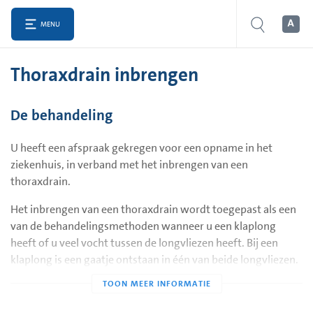
MENU
Thoraxdrain inbrengen
De behandeling
U heeft een afspraak gekregen voor een opname in het
ziekenhuis, in verband met het inbrengen van een
thoraxdrain.
Het inbrengen van een thoraxdrain wordt toegepast als een
van de behandelingsmethoden wanneer u een klaplong
heeft of u veel vocht tussen de longvliezen heeft. Bij een
klaplong is een gaatje ontstaan in één van beide longvliezen.
Door dit gaatje is lucht tussen de longvliezen
terechtgekomen. Hierdoor is het vacuüm sterk verminderd
of zelfs helemaal weg. Het gevolg hiervan is dat deze long