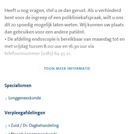
zwelling, pus) moet u bellen met uw huisarts of longarts. De
arts kan beoordelen of de klachten het gevolg zijn van het
Heeft u nog vragen, stel u ze dan gerust. Als u verhinderd
onderzoek of een andere oorzaak hebben.
bent voor de ingreep of een polikliniekafspraak, wilt u ons
dit zo spoedig mogelijk laten weten. Wij kunnen uw plaats
dan gebruiken voor een andere patiënt.
• De afdeling endoscopie is bereikbaar van maandag tot en
met vrijdag tussen 8.00 uur en 16.30 uur via
telefoonnummer (0183) 64 45 21.
Specialismen
Longgeneeskunde
Verpleegafdelingen
1 Zuid / D1: Dagbehandeling
3 Noord: Longgeneeskunde