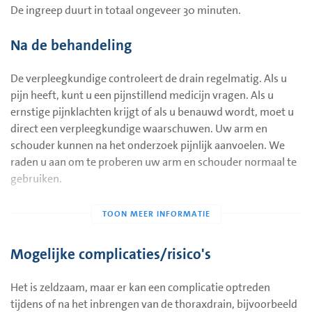
De ingreep duurt in totaal ongeveer 30 minuten.
De drain wordt vastgezet met een hechting, zodat het niet
los kan schieten. U voelt hier niets van, omdat de huid nog
Na de behandeling
verdoofd is. Het andere uiteinde van de drain wordt met een
slang aangesloten op een afzuig/drainagesysteem . Meestal
De verpleegkundige controleert de drain regelmatig. Als u
wordt door middel van lichte zuigkracht de lucht
pijn heeft, kunt u een pijnstillend medicijn vragen. Als u
weggezogen zodat de long zich weer kan ontplooien.
ernstige pijnklachten krijgt of als u benauwd wordt, moet u
direct een verpleegkundige waarschuwen. Uw arm en
schouder kunnen na het onderzoek pijnlijk aanvoelen. We
raden u aan om te proberen uw arm en schouder normaal te
gebruiken.
U mag uit bed komen, maar u kunt niet verder van uw bed,
dan de lengte van de drain toelaat. De drain mag niet strak
gespannen staan of knikken.Omdat u zich minder kunt
Mogelijke complicaties/risico's
bewegen dan gewoonlijk, krijgt u meestal dagelijks een
injectie met een bloed verdunnend medicijn. Hierdoor is er
Het is zeldzaam, maar er kan een complicatie optreden
minder kans op trombose. (afsluiting van een bloedvat door
tijdens of na het inbrengen van de thoraxdrain, bijvoorbeeld
een bloedprop).