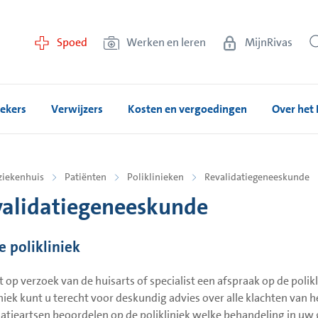
Spoed
Werken en leren
MijnRivas
ekers
Verwijzers
Kosten en vergoedingen
Over het 
ziekenhuis
Patiënten
Poliklinieken
Revalidatiegeneeskunde
validatiegeneeskunde
e polikliniek
t op verzoek van de huisarts of specialist een afspraak op de poli
iniek kunt u terecht voor deskundig advies over alle klachten van
datieartsen beoordelen op de polikliniek welke behandeling in uw 