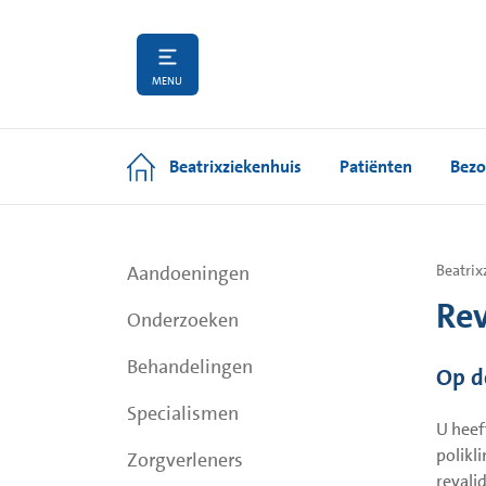
MENU
Beatrixziekenhuis
Patiënten
Bezo
Aandoeningen
Beatrix
Re
Onderzoeken
Behandelingen
Op d
Specialismen
U heef
polikl
Zorgverleners
revali