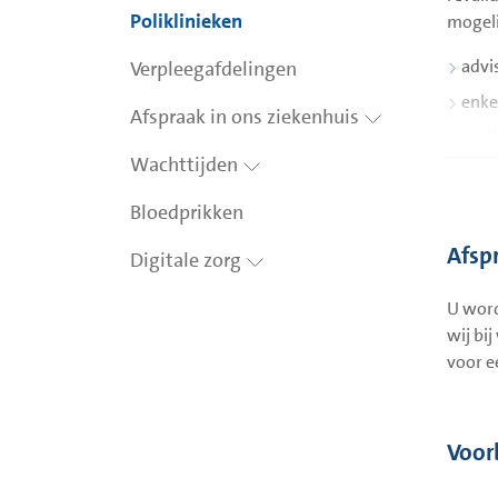
Poliklinieken
mogel
advi
Verpleegafdelingen
enke
Afspraak in ons ziekenhuis
mult
Wachttijden
teru
Bloedprikken
Een ov
locati
Afsp
Digitale zorg
U word
wij bi
voor e
Voor