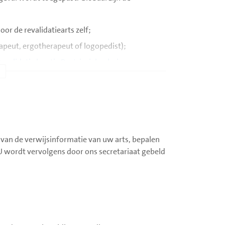
or de revalidatiearts zelf;
apeut, ergotherapeut of logopedist);
evalidatie locatie Beatrixziekenhuis
.
ijzen naar elders.
, kunt u vinden op de website van
Rijndam
i
.
 van de verwijsinformatie van uw arts, bepalen
. U wordt vervolgens door ons secretariaat gebeld