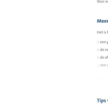
Voor e
Mee
Het is
een 
de v
de af
een 
Tips