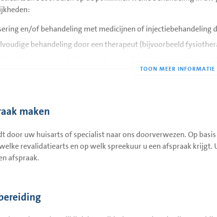
ijkheden:
sering en/of behandeling met medicijnen of injectiebehandeling do
lvoudige behandeling door een therapeut (bijvoorbeeld fysiother
idisciplinaire behandeling door het revalidatieteam van
Rijndam R
gverwijzen naar de huisarts eventueel met een advies door te verw
erzicht van alle behandelingen die worden aangeboden in Rijndam
e Beatrixziekenhuis
en
Rijndam locatie Beatrixziekenhuis, Lingepol
raak maken
t door uw huisarts of specialist naar ons doorverwezen. Op basis
j welke revalidatiearts en op welk spreekuur u een afspraak krijgt
en afspraak.
bereiding