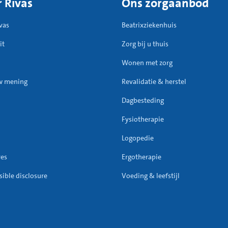
 Rivas
Ons zorgaanbod
vas
Beatrixziekenhuis
it
Zorg bij u thuis
Wonen met zorg
w mening
Revalidatie & herstel
Dagbesteding
Fysiotherapie
Logopedie
res
Ergotherapie
ible disclosure
Voeding & leefstijl