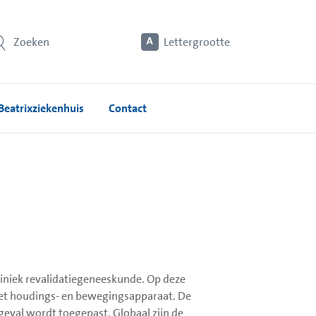
Zoeken
Lettergrootte
Beatrixziekenhuis
Contact
kliniek revalidatiegeneeskunde. Op deze
 het houdings- en bewegingsapparaat. De
geval wordt toegepast. Globaal zijn de