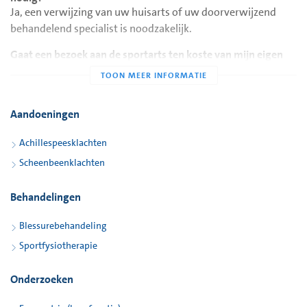
Ja, een verwijzing van uw huisarts of uw doorverwijzend
behandelend specialist is noodzakelijk.
Gaat een bezoek aan de sportarts ten koste van mijn eigen
risico?
Een bezoek aan de sportarts gaat ten koste van uw eigen
risico.
Aandoeningen
Achillespeesklachten
Scheenbeenklachten
Behandelingen
Blessurebehandeling
Sportfysiotherapie
Onderzoeken