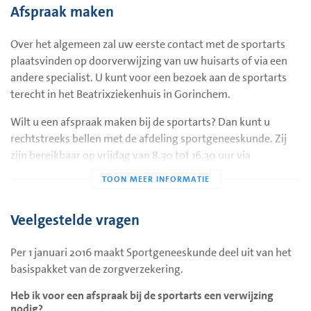
Afspraak maken
belang inzien van een dergelijk onderzoek als voor sporters
met een gerichte vraag.
Over het algemeen zal uw eerste contact met de sportarts
plaatsvinden op doorverwijzing van uw huisarts of via een
andere specialist. U kunt voor een bezoek aan de sportarts
terecht in het Beatrixziekenhuis in Gorinchem.
Wilt u een afspraak maken bij de sportarts? Dan kunt u
rechtstreeks bellen met de afdeling sportgeneeskunde. Zij
zijn bereikbaar op vrijdag van 8.30 tot 16.30 uur via
telefoonnummer (0183) 64 46 71. U krijgt dan rechtstreeks de
secretaresse van de sportgeneeskunde te spreken. Belt u op
andere dagen dan wordt u doorgeschakeld naar de
Veelgestelde vragen
telefonische afsprakenlijn van het Beatrixziekenhuis.
Indien u een afspraak wilt maken voor een Sport Medische
Per 1 januari 2016 maakt Sportgeneeskunde deel uit van het
Keuring, kunt u de assistente van de afdeling
basispakket van de zorgverzekering.
sportgeneeskunde bereiken op vrijdag van 08.30 tot 16.30
Heb ik voor een afspraak bij de sportarts een verwijzing
uur via telefoonnummer (0183) 64 46 71.
nodig?