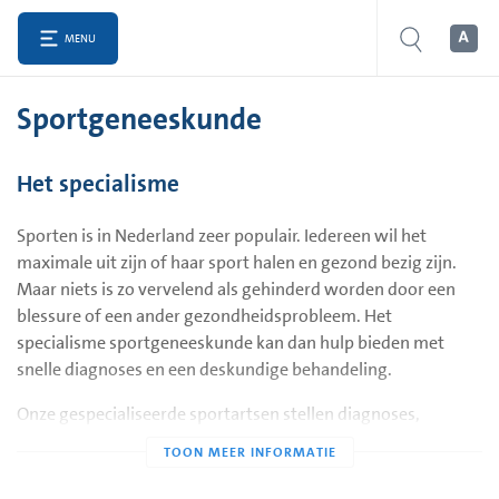
MENU
Sportgeneeskunde
Het specialisme
Sporten is in Nederland zeer populair. Iedereen wil het
maximale uit zijn of haar sport halen en gezond bezig zijn.
Maar niets is zo vervelend als gehinderd worden door een
blessure of een ander gezondheidsprobleem. Het
specialisme sportgeneeskunde kan dan hulp bieden met
snelle diagnoses en een deskundige behandeling.
Onze gespecialiseerde sportartsen stellen diagnoses,
behandelen blessures, geven adviezen en doen
sportmedische onderzoeken. Deze preventieve,
sportmedische onderzoeken zijn zowel voor sporters die het