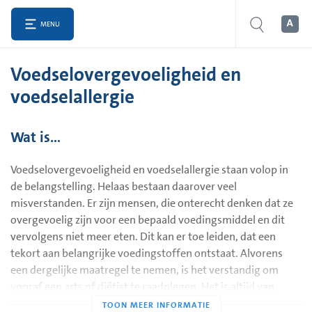
MENU
Voedselovergevoeligheid en
voedselallergie
Wat is…
Voedselovergevoeligheid en voedselallergie staan volop in
de belangstelling. Helaas bestaan daarover veel
misverstanden. Er zijn mensen, die onterecht denken dat ze
overgevoelig zijn voor een bepaald voedingsmiddel en dit
vervolgens niet meer eten. Dit kan er toe leiden, dat een
tekort aan belangrijke voedingstoffen ontstaat. Alvorens
een dergelijke maatregel te nemen, is het verstandig om
vooraf een arts of diëtist te raadplegen. Het is altijd van
belang om te trachten om de oorzaak van uw klachten te