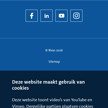
Voedingsmiddelen, die van nature veel histamine bevatten,
kunnen bij personen die daarvoor gevoelig zijn
uiteenlopende klachten veroorzaken. Een andere groep van
voedingsstoffen (biogene aminen) prikkelen cellen in het
lichaam, waardoor in het lichaam veel histamine vrijkomt.
Waarom iemand gevoeliger, voor deze voedingsmiddelen
geworden is, valt meestal niet te achterhalen. Voor meer
informatie over deze voedingsmiddelen kunt u de
informatiepagina "
Biogene aminen
" raadplegen.
© Rivas 2026
Maar naast histamine en biogene aminen kunnen ook andere
voedingsmiddelen klachten veroorzaken. Denk hierbij aan de
Sitemap
conserveermiddelen sulfiet en nitraat en het vetsin
(glutamaat) dat vaak in de Indische en Chinese keuken
gebruikt wordt.
Deze website maakt gebruik van
cookies
Een voedselallergie en een voedselintolerantie kunnen
dezelfde klachten veroorzaken en zijn daarom moeilijk van
Deze website toont video’s van YouTube en
elkaar te onderscheiden. Soms komt het voor dat mensen
Vimeo. Dergelijke partijen plaatsen cookies
voor bepaalde voedingsmiddelen allergisch en voor andere