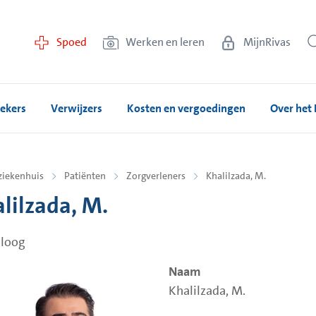
Spoed
Werken en leren
MijnRivas
ekers
Verwijzers
Kosten en vergoedingen
Over het 
ziekenhuis
Patiënten
Zorgverleners
Khalilzada, M.
lilzada, M.
loog
Naam
Khalilzada, M.