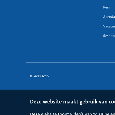
Pers
Agenda
Vacatu
Respons
© Rivas 2026
Deze website maakt gebruik van co
Deze website toont video’s van YouTube en 