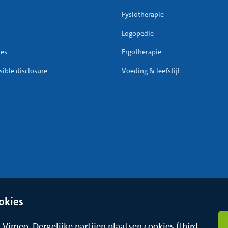
Fysiotherapie
Logopedie
res
Ergotherapie
ible disclosure
Voeding & leefstijl
okies
Vimeo. Dergelijke partijen plaatsen cookies (third