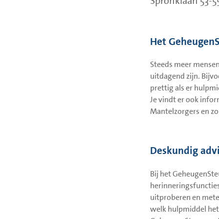
Spronklaan 53-5
Het Geheugen
Steeds meer mensen 
uitdagend zijn. Bijv
prettig als er hulpm
Je vindt er ook info
Mantelzorgers en zo
Deskundig adv
Bij het GeheugenSte
herinneringsfuncties
uitproberen en metee
welk hulpmiddel het 