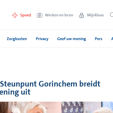
Spoed
Werken en leren
MijnRivas
Zorgkosten
Privacy
Geef uw mening
Pers
Steunpunt Gorinchem breidt
ening uit