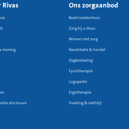
 Rivas
Ons zorgaanbod
vas
Beatrixziekenhuis
it
Zorg bij u thuis
Wonen met zorg
w mening
Revalidatie & herstel
Dagbesteding
Fysiotherapie
Logopedie
res
Ergotherapie
ible disclosure
Voeding & leefstijl