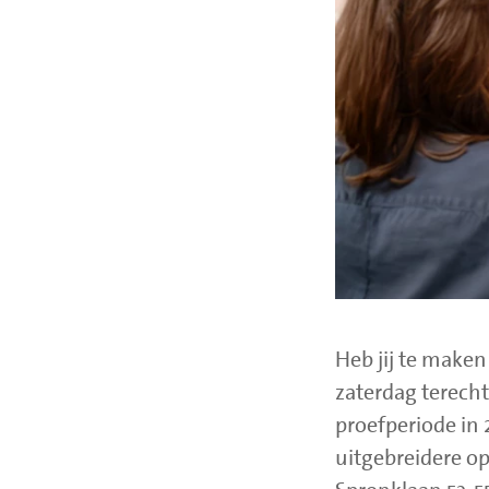
Heb jij te make
zaterdag terech
proefperiode in
uitgebreidere o