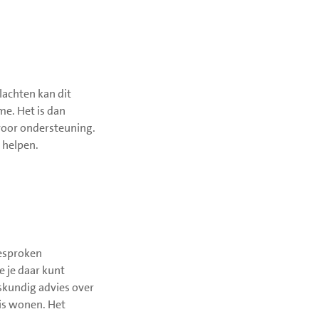
achten kan dit
me. Het is dan
rvoor ondersteuning.
 helpen.
gesproken
e je daar kunt
skundig advies over
uis wonen. Het